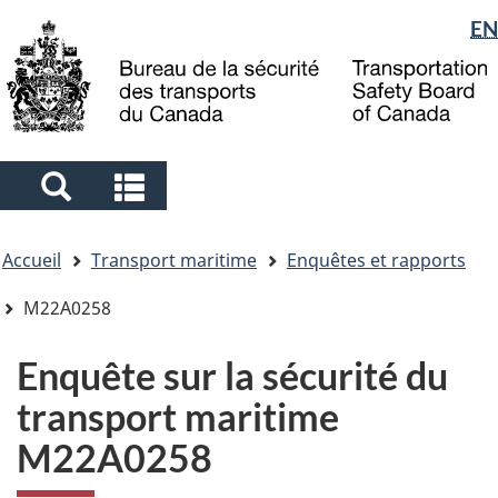
Sélection
EN
Skip
Skip
Passer
to
to
à
de
main
"About
la
la
content
government"
version
langue
HTML
simplifiée
Search
Search
and
and
Vous
menus
menus
Accueil
Transport maritime
Enquêtes et rapports
êtes
ici
M22A0258
Enquête sur la sécurité du
transport maritime
M22A0258