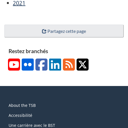
2021
Partagez cette page
Restez branchés
YouTube
Flickr
Facebook
LinkedIn
RSS
X/Twitter
About
About the TSB
this
site
Accessibilité
Une carrière avec le BST