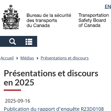
Sélection
EN
Skip
Skip
Passer
to
to
à
de
main
"About
la
la
content
government"
version
langue
HTML
simplifiée
Search
Search
and
and
Vous
menus
menus
Accueil
Médias
Présentations et discours
êtes
ici
Présentations et discours
en 2025
2025-09-16
Publication du rapport d’enquête R23D0108