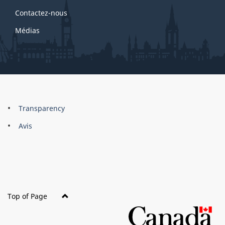
Contactez-nous
Médias
About
Brand
Transparency
this
Avis
site
Top of Page