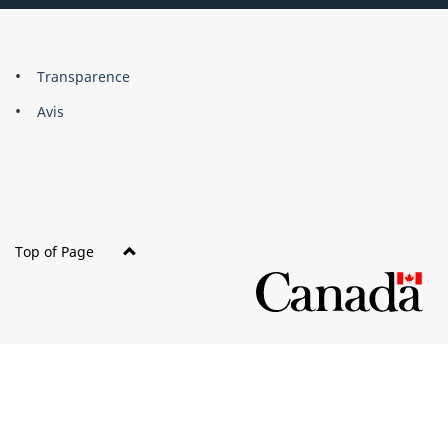
About
Brand
Transparence
this
Avis
site
Top of Page