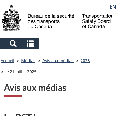
Sélection
EN
Skip
Skip
Passer
to
to
à
de
main
"About
la
la
content
government"
version
langue
HTML
simplifiée
Search
Search
and
and
Vous
menus
menus
Accueil
Médias
Avis aux médias
2025
êtes
ici
le 21 juillet 2025
Avis aux médias