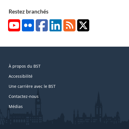
Restez branchés
YouTube
Flickr
Facebook
LinkedIn
RSS
X/Twitter
About
À propos du BST
this
site
Accessibilité
Une carrière avec le BST
Contactez-nous
Médias