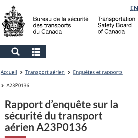
Sélection
EN
Skip
Skip
Passer
to
to
à
de
main
"About
la
la
content
government"
version
langue
HTML
simplifiée
Search
Search
and
and
Vous
menus
menus
Accueil
Transport aérien
Enquêtes et rapports
êtes
ici
A23P0136
Rapport d’enquête sur la
sécurité du transport
aérien A23P0136