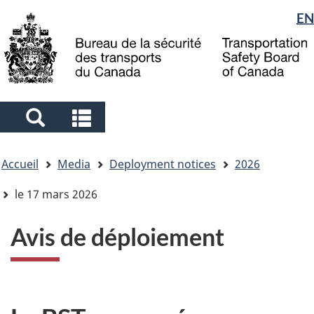
Sélection
EN
Skip
Skip
Passer
to
to
à
de
main
"About
la
la
content
government"
version
langue
HTML
simplifiée
Search
Search
and
and
Vous
menus
menus
Accueil
Media
Deployment notices
2026
êtes
ici
le 17 mars 2026
Avis de déploiement