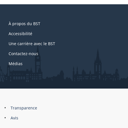
About
À propos du BST
this
site
Accessibilité
Une carrière avec le BST
Contactez-nous
Médias
About
Brand
Transparence
this
Avis
site