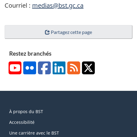
Courriel :
medias@bst.gc.ca
Partagez cette page
Restez branchés
YouTube
Flickr
Facebook
LinkedIn
RSS
X/Twitter
About
À propos du BST
this
site
Accessibilité
Une carrière avec le BST