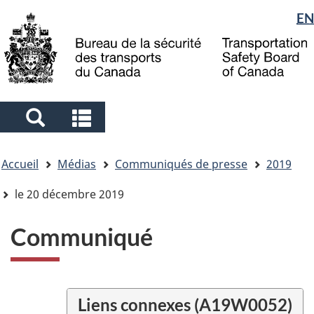
Sélection
EN
Skip
Skip
Passer
to
to
à
de
main
"About
la
la
content
government"
version
langue
HTML
simplifiée
Search
Search
and
and
Vous
menus
menus
Accueil
Médias
Communiqués de presse
2019
êtes
ici
le 20 décembre 2019
Communiqué
Liens connexes (A19W0052)