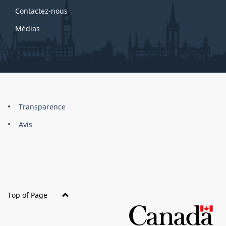
Contactez-nous
Médias
About
Brand
Transparence
this
Avis
site
Top of Page