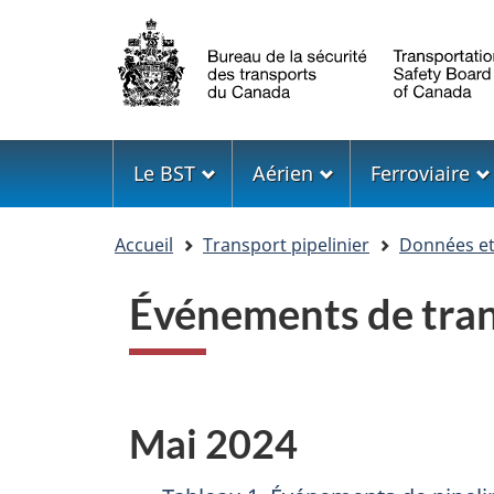
Sélection
de
la
langue
Menu
Le BST
Aérien
Ferroviaire
Vous
Accueil
Transport pipelinier
Données et 
êtes
ici
Événements de tran
Mai 2024