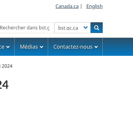
Canada.ca
|
English
echercher
Customize your search
Rechercher
ce
Médias
Contactez-nous
 2024
24