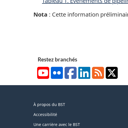
Tableau 1. Événements de pipeli
Nota
: Cette information préliminai
Restez branchés
YouTube
Flickr
Facebook
LinkedIn
RSS
X/Tw
About
À propos du BST
this
site
Accessibilité
Une carrière avec le BST