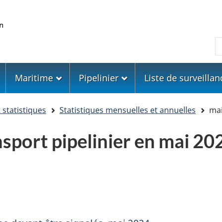
Skip
Skip
Passer
to
to
à
main
"About
la
R
content
government"
version
HTML
simplifiée
Maritime
Pipelinier
Liste de surveillan
statistiques
Statistiques mensuelles et annuelles
mai
sport pipelinier en mai 20