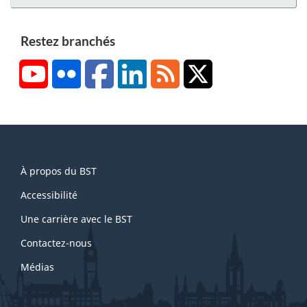
Restez branchés
YouTube
Flickr
Facebook
LinkedIn
RSS
X/Twitter
About
À propos du BST
this
site
Accessibilité
Une carrière avec le BST
Contactez-nous
Médias