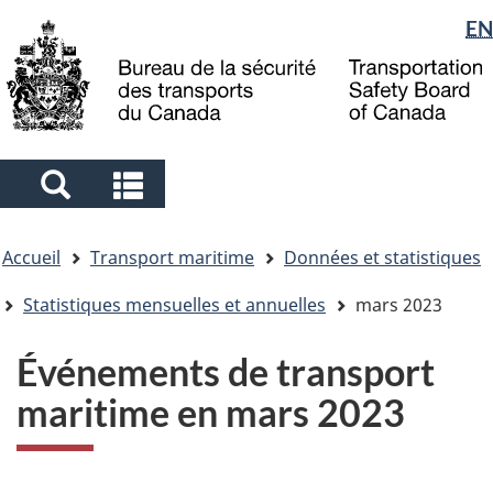
Sélection
EN
Skip
Skip
Passer
to
to
à
de
main
"About
la
la
content
government"
version
langue
HTML
simplifiée
Search
Search
and
and
Vous
menus
menus
Accueil
Transport maritime
Données et statistiques
êtes
ici
Statistiques mensuelles et annuelles
mars 2023
Événements de transport
maritime en mars 2023