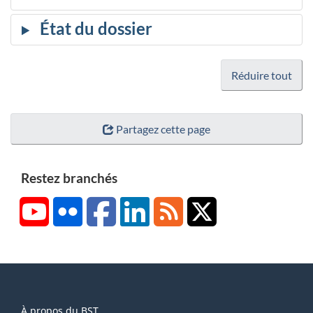
Réduire tout
Partagez cette page
Restez branchés
YouTube
Flickr
Facebook
LinkedIn
RSS
X/Twitter
About
À propos du BST