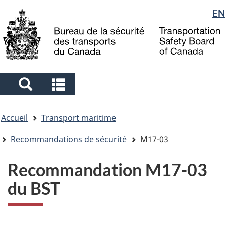
Sélection
EN
Skip
Skip
Passer
to
to
à
de
main
"About
la
la
content
government"
version
langue
HTML
simplifiée
Search
Search
and
and
Vous
menus
menus
Accueil
Transport maritime
êtes
ici
Recommandations de sécurité
M17-03
Recommandation M17-03
du BST