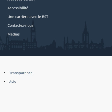
this
site
Accessibilité
Une carrière avec le BST
Contactez-nous
Médias
About
Brand
Transparence
this
Avis
site