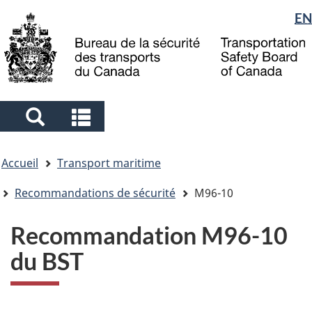
Sélection
EN
Skip
Skip
Passer
to
to
à
de
main
"About
la
la
content
government"
version
langue
HTML
simplifiée
Search
Search
and
and
Vous
menus
menus
Accueil
Transport maritime
êtes
ici
Recommandations de sécurité
M96-10
Recommandation M96-10
du BST