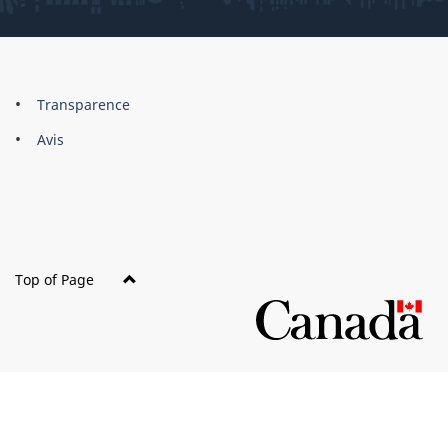
About
Brand
Transparence
this
Avis
site
Top of Page