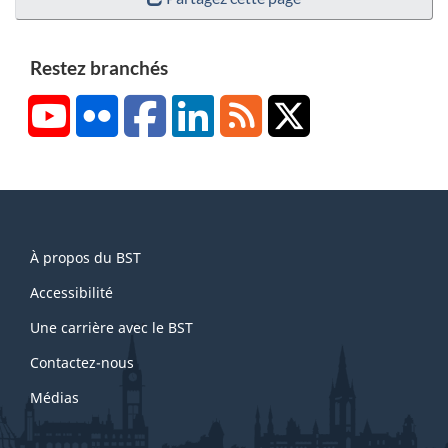
Restez branchés
YouTube
Flickr
Facebook
LinkedIn
RSS
X/Twitter
About
À propos du BST
this
site
Accessibilité
Une carrière avec le BST
Contactez-nous
Médias