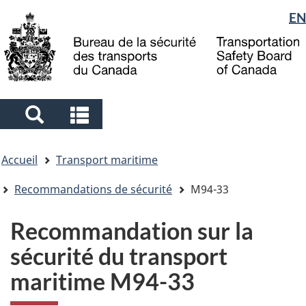
Sélection
EN
Skip
Skip
Passer
to
to
à
de
main
"About
la
la
content
government"
version
langue
HTML
simplifiée
Search
Search
and
and
Vous
menus
menus
Accueil
Transport maritime
êtes
ici
Recommandations de sécurité
M94-33
Recommandation sur la
sécurité du transport
maritime M94-33