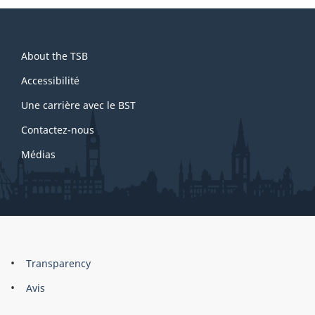
About
About the TSB
this
site
Accessibilité
Une carrière avec le BST
Contactez-nous
Médias
About
Brand
Transparency
this
Avis
site