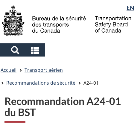
Sélection
EN
Skip
Skip
Passer
to
to
à
de
main
"About
la
la
content
government"
version
langue
HTML
simplifiée
Search
Search
and
and
Vous
menus
menus
Accueil
Transport aérien
êtes
ici
Recommandations de sécurité
A24-01
Recommandation A24-01
du BST