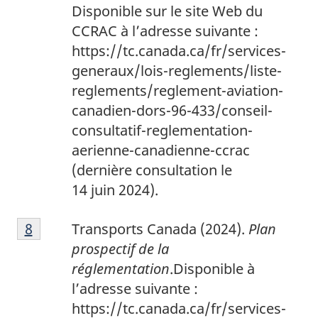
Disponible sur le site Web du
CCRAC à l’adresse suivante :
https://tc.canada.ca/fr/services-
generaux/lois-reglements/liste-
reglements/reglement-aviation-
canadien-dors-96-433/conseil-
consultatif-reglementation-
aerienne-canadienne-ccrac
(dernière consultation le
14 juin 2024).
8
Return to footnote
8
referrer
Transports Canada (2024).
Plan
prospectif de la
réglementation
.Disponible à
l’adresse suivante :
https://tc.canada.ca/fr/services-