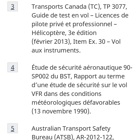
3
Return to footnote
3
referrer
Transports Canada (TC), TP 3077,
Guide de test en vol – Licences de
pilote privé et professionnel –
Hélicoptère, 3e édition
(février 2013), Item Ex. 30 – Vol
aux instruments.
4
Return to footnote
4
referrer
Étude de sécurité aéronautique 90-
SP002 du BST, Rapport au terme
d’une étude de sécurité sur le vol
VFR dans des conditions
météorologiques défavorables
(13 novembre 1990).
5
Return to footnote
5
referrer
Australian Transport Safety
Bureau (ATSB), AR-2012-122,