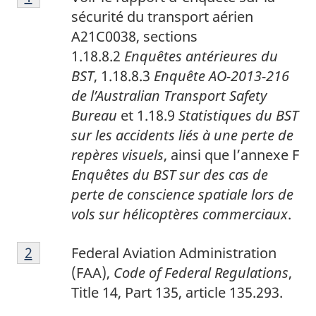
sécurité du transport aérien
A21C0038, sections
1.18.8.2
Enquêtes antérieures du
BST
, 1.18.8.3
Enquête AO-2013-216
de l’Australian Transport Safety
Bureau
et 1.18.9
Statistiques du BST
sur les accidents liés à une perte de
repères visuels
, ainsi que l’annexe F
Enquêtes du BST sur des cas de
perte de conscience spatiale lors de
vols sur hélicoptères commerciaux
.
2
Return to footnote
2
referrer
Federal Aviation Administration
(FAA),
Code of Federal Regulations
,
Title 14, Part 135, article 135.293.