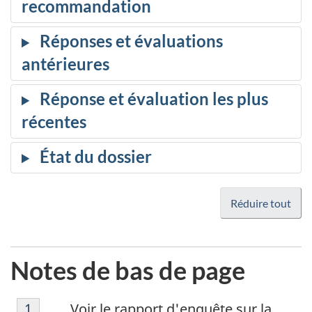
Réduire tout
Notes de bas de page
1
Return to footnote
1
referrer
Voir le rapport d'enquête sur la