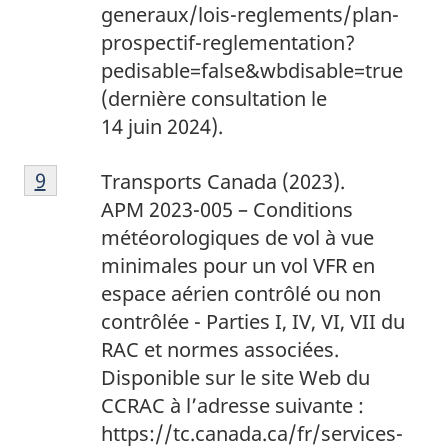
generaux/lois-reglements/plan-
prospectif-reglementation?
pedisable=false&wbdisable=true
(dernière consultation le
14 juin 2024).
9
Return to footnote
9
referrer
Transports Canada (2023).
APM 2023-005 – Conditions
météorologiques de vol à vue
minimales pour un vol VFR en
espace aérien contrôlé ou non
contrôlée - Parties I, IV, VI, VII du
RAC et normes associées.
Disponible sur le site Web du
CCRAC à l’adresse suivante :
https://tc.canada.ca/fr/services-