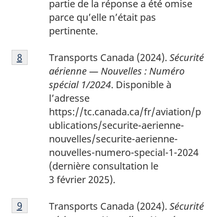
partie de la réponse a été omise
parce qu’elle n’était pas
pertinente.
8
Return to footnote
8
referrer
Transports Canada (2024).
Sécurité
aérienne — Nouvelles : Numéro
spécial 1/2024
. Disponible à
l’adresse
https://tc.canada.ca/fr/aviation/p
ublications/securite-aerienne-
nouvelles/securite-aerienne-
nouvelles-numero-special-1-2024
(dernière consultation le
3 février 2025).
9
Return to footnote
9
referrer
Transports Canada (2024).
Sécurité