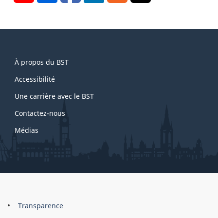
About
À propos du BST
this
site
Accessibilité
Une carrière avec le BST
Contactez-nous
Médias
About
Brand
Transparence
this