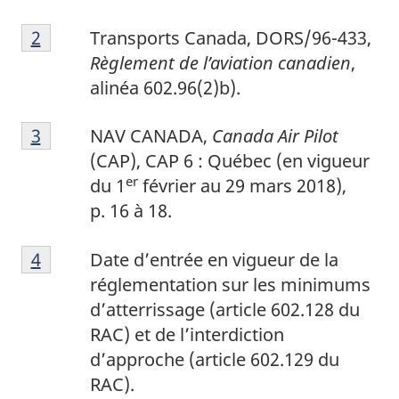
2
Return to footnote
2
referrer
Transports Canada, DORS/96-433,
Règlement de l’aviation canadien
,
alinéa 602.96(2)b).
3
Return to footnote
3
referrer
NAV CANADA,
Canada Air Pilot
(CAP), CAP 6 : Québec (en vigueur
er
du 1
février au 29 mars 2018),
p. 16 à 18.
4
Return to footnote
4
referrer
Date d’entrée en vigueur de la
réglementation sur les minimums
d’atterrissage (article 602.128 du
RAC) et de l’interdiction
d’approche (article 602.129 du
RAC).