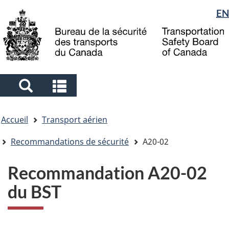
Sélection
EN
Skip
Skip
Passer
to
to
à
de
main
"About
la
la
content
government"
version
langue
HTML
simplifiée
Search
Search
and
and
Vous
menus
menus
Accueil
Transport aérien
êtes
ici
Recommandations de sécurité
A20-02
Recommandation A20-02
du BST