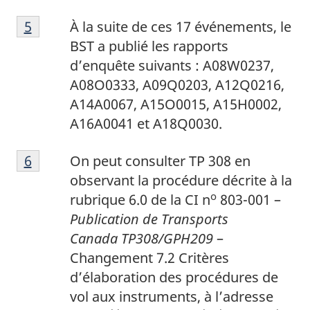
5
Return to footnote
5
referrer
À la suite de ces 17 événements, le
BST a publié les rapports
d’enquête suivants : A08W0237,
A08O0333, A09Q0203, A12Q0216,
A14A0067, A15O0015, A15H0002,
A16A0041 et A18Q0030.
6
Return to footnote
6
referrer
On peut consulter TP 308 en
observant la procédure décrite à la
o
rubrique 6.0 de la CI n
803-001 –
Publication de Transports
Canada TP308/GPH209
–
Changement 7.2 Critères
d’élaboration des procédures de
vol aux instruments, à l’adresse