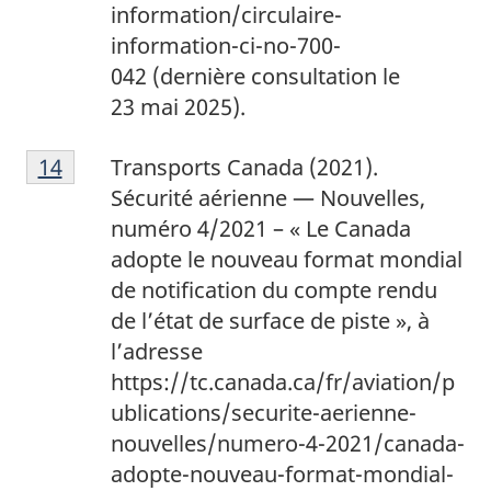
information/circulaire-
information-ci-no-700-
042 (dernière consultation le
23 mai 2025).
1
Return to footnote
14
referrer
Transports Canada (2021).
4
Sécurité aérienne — Nouvelles,
numéro 4/2021 – « Le Canada
adopte le nouveau format mondial
de notification du compte rendu
de l’état de surface de piste », à
l’adresse
https://tc.canada.ca/fr/aviation/p
ublications/securite-aerienne-
nouvelles/numero-4-2021/canada-
adopte-nouveau-format-mondial-