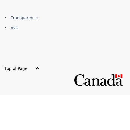
About
Brand
Transparence
this
Avis
site
Top of Page