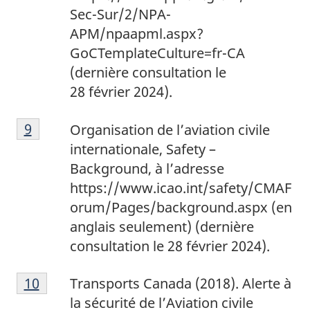
Sec-Sur/2/NPA-
APM/npaapml.aspx?
GoCTemplateCulture=fr-CA
(dernière consultation le
28 février 2024).
9
Return to footnote
9
referrer
Organisation de l’aviation civile
internationale, Safety –
Background, à l’adresse
https://www.icao.int/safety/CMAF
orum/Pages/background.aspx (en
anglais seulement) (dernière
consultation le 28 février 2024).
1
Return to footnote
10
referrer
Transports Canada (2018). Alerte à
0
la sécurité de l’Aviation civile