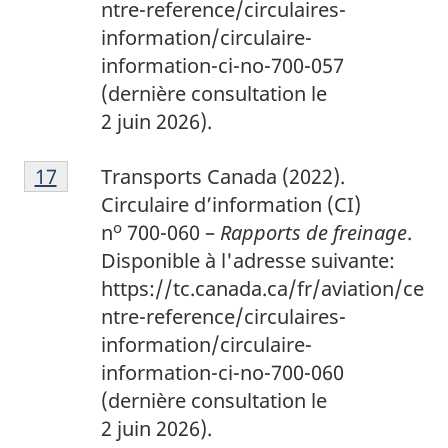
ntre-reference/circulaires-
information/circulaire-
information-ci-no-700-057
(dernière consultation le
2 juin 2026).
1
Return to footnote
17
referrer
Transports Canada (2022).
7
Circulaire d’information (CI)
o
n
700-060 –
Rapports de freinage
.
Disponible à l'adresse suivante:
https://tc.canada.ca/fr/aviation/ce
ntre-reference/circulaires-
information/circulaire-
information-ci-no-700-060
(dernière consultation le
2 juin 2026).