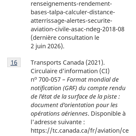
renseignements-rendement-
bases-talpa-calculer-distance-
atterrissage-alertes-securite-
aviation-civile-asac-ndeg-2018-08
(dernière consultation le
2 juin 2026).
1
Return to footnote
16
referrer
Transports Canada (2021).
6
Circulaire d’information (CI)
o
n
700-057 –
Format mondial de
notification (GRF) du compte rendu
de l’état de la surface de la piste
:
document d’orientation pour les
opérations aériennes
. Disponible à
l'adresse suivante :
https://tc.canada.ca/fr/aviation/ce