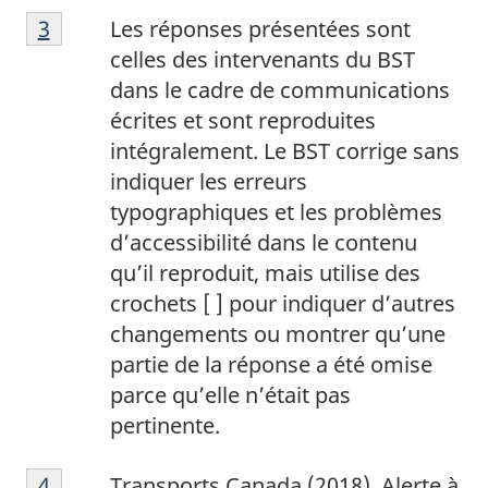
3
Return to footnote
3
referrer
Les réponses présentées sont
celles des intervenants du BST
dans le cadre de communications
écrites et sont reproduites
intégralement. Le BST corrige sans
indiquer les erreurs
typographiques et les problèmes
d’accessibilité dans le contenu
qu’il reproduit, mais utilise des
crochets [ ] pour indiquer d’autres
changements ou montrer qu’une
partie de la réponse a été omise
parce qu’elle n’était pas
pertinente.
4
Return to footnote
4
referrer
Transports Canada (2018). Alerte à