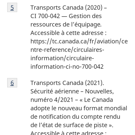
5
Return to footnote
5
referrer
Transports Canada (2020)
–
CI 700-042
—
Gestion des
ressources de l’équipage
.
Accessible à cette adresse :
https://tc.canada.ca/fr/aviation/ce
ntre-reference/circulaires-
information/circulaire-
information-ci-no-700-042
6
Return to footnote
6
referrer
Transports Canada (2021).
Sécurité aérienne – Nouvelles,
numéro 4/2021 – « Le Canada
adopte le nouveau format mondial
de notification du compte rendu
de l’état de surface de piste ».
Accessible à cette adresse :