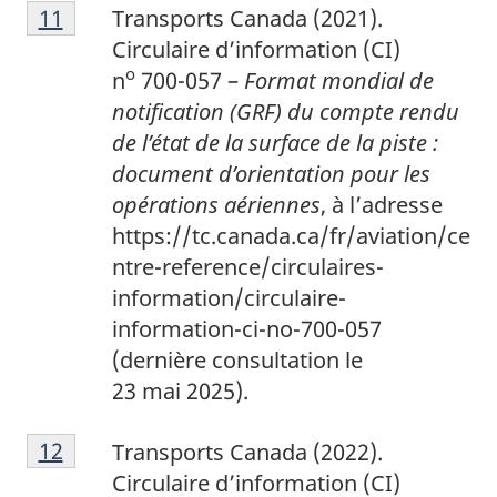
1
Return to footnote
11
referrer
Transports Canada (2021).
1
Circulaire d’information (CI)
o
n
700-057 –
Format mondial de
notification (GRF) du compte rendu
de l’état de la surface de la piste :
document d’orientation pour les
opérations aériennes
, à l’adresse
https://tc.canada.ca/fr/aviation/ce
ntre-reference/circulaires-
information/circulaire-
information-ci-no-700-057
(dernière consultation le
23 mai 2025).
1
Return to footnote
12
referrer
Transports Canada (2022).
2
Circulaire d’information (CI)