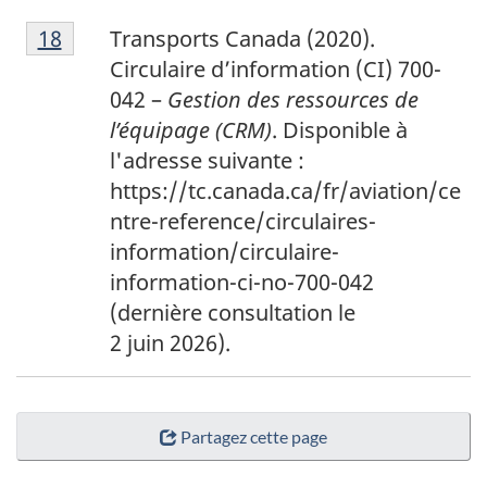
1
Return to footnote
18
referrer
Transports Canada (2020).
8
Circulaire d’information (CI) 700-
042 –
Gestion des ressources de
l’équipage (CRM)
. Disponible à
l'adresse suivante :
https://tc.canada.ca/fr/aviation/ce
ntre-reference/circulaires-
information/circulaire-
information-ci-no-700-042
(dernière consultation le
2 juin 2026).
Partagez cette page