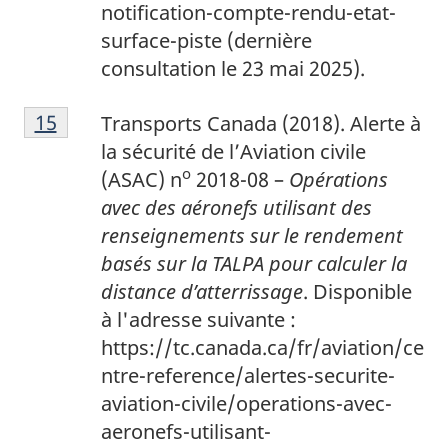
notification-compte-rendu-etat-
surface-piste (dernière
consultation le 23 mai 2025).
1
Return to footnote
15
referrer
Transports Canada (2018). Alerte à
5
la sécurité de l’Aviation civile
o
(ASAC) n
2018-08 –
Opérations
avec des aéronefs utilisant des
renseignements sur le rendement
basés sur la TALPA pour calculer la
distance d’atterrissage
.
Disponible
à l'adresse suivante :
https://tc.canada.ca/fr/aviation/ce
ntre-reference/alertes-securite-
aviation-civile/operations-avec-
aeronefs-utilisant-