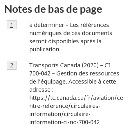
Notes de bas de page
1
Return to footnote
1
referrer
à déterminer – Les références
numériques de ces documents
seront disponibles après la
publication.
2
Return to footnote
2
referrer
Transports Canada (2020) – CI
700-042 – Gestion des ressources
de l’équipage. Accessible à cette
adresse :
https://tc.canada.ca/fr/aviation/ce
ntre-reference/circulaires-
information/circulaire-
information-ci-no-700-042