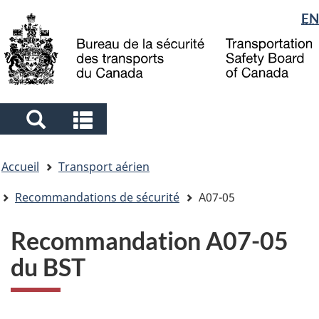
Sélection
EN
Skip
Skip
Passer
to
to
à
de
main
"About
la
la
content
government"
version
langue
HTML
simplifiée
Search
Search
and
and
Vous
menus
menus
Accueil
Transport aérien
êtes
ici
Recommandations de sécurité
A07-05
Recommandation A07-05
du BST