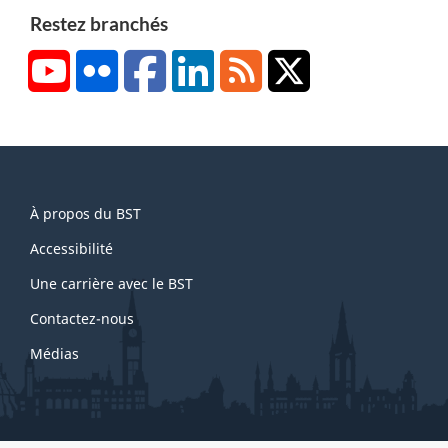
Restez branchés
YouTube
Flickr
Facebook
LinkedIn
RSS
X/Twitter
About
À propos du BST
this
site
Accessibilité
Une carrière avec le BST
Contactez-nous
Médias