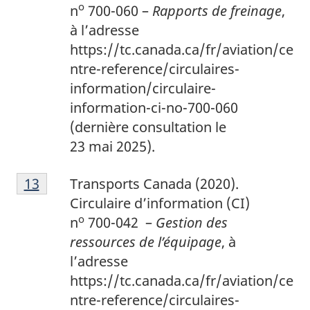
o
n
700-060 –
Rapports de freinage
,
à l’adresse
https://tc.canada.ca/fr/aviation/ce
ntre-reference/circulaires-
information/circulaire-
information-ci-no-700-060
(dernière consultation le
23 mai 2025).
1
Return to footnote
13
referrer
Transports Canada (2020).
3
Circulaire d’information (CI)
o
n
700-042 –
Gestion des
ressources de l’équipage
, à
l’adresse
https://tc.canada.ca/fr/aviation/ce
ntre-reference/circulaires-