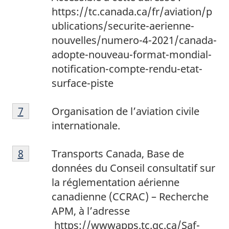
https://tc.canada.ca/fr/aviation/p
ublications/securite-aerienne-
nouvelles/numero-4-2021/canada-
adopte-nouveau-format-mondial-
notification-compte-rendu-etat-
surface-piste
7
Return to footnote
7
referrer
Organisation de l’aviation civile
internationale.
8
Return to footnote
8
referrer
Transports Canada, Base de
données du Conseil consultatif sur
la réglementation aérienne
canadienne (CCRAC) – Recherche
APM, à l’adresse
https://wwwapps.tc.gc.ca/Saf-