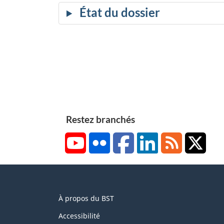
Restez branchés
YouTube
Flickr
Facebook
LinkedIn
RSS
X/Tw
About
À propos du BST
this
site
Accessibilité