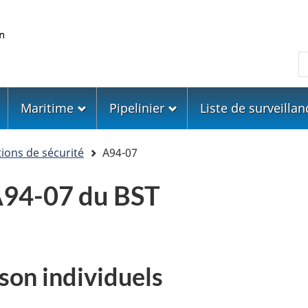
Skip
Skip
Passer
to
to
à
main
"About
la
R
content
government"
version
HTML
simplifiée
Maritime
Pipelinier
Liste de surveillan
ons de sécurité
A94-07
94-07 du BST
son individuels