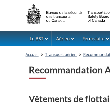
Sélection
de
la
langue
Menu
Le BST
Aérien
Ferroviaire
Vous
Accueil
Transport aérien
Recommandati
êtes
ici
Recommandation A
Vêtements de flottai