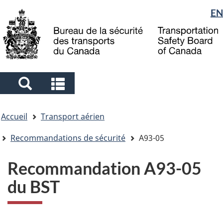
Sélection
EN
Skip
Skip
Passer
to
to
à
de
main
"About
la
la
content
government"
version
langue
HTML
simplifiée
Search
Search
and
and
Vous
menus
menus
Accueil
Transport aérien
êtes
ici
Recommandations de sécurité
A93-05
Recommandation A93-05
du BST