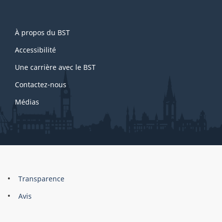
About
À propos du BST
this
site
Accessibilité
Une carrière avec le BST
Contactez-nous
Médias
About
Brand
Transparence
this
Avis
site