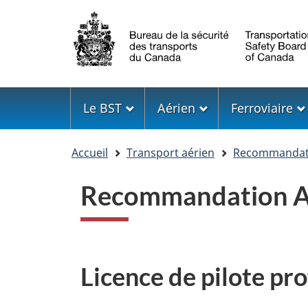
Sélection
de
la
langue
Menu
Le BST
Aérien
Ferroviaire
Vous
Accueil
Transport aérien
Recommandati
êtes
ici
Recommandation A
Licence de pilote pr