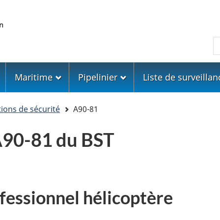
Skip
Skip
Passer
to
to
à
main
"About
la
R
content
government"
version
HTML
simplifiée
Maritime
Pipelinier
Liste de surveillan
ons de sécurité
A90-81
90-81 du BST
ofessionnel hélicoptère