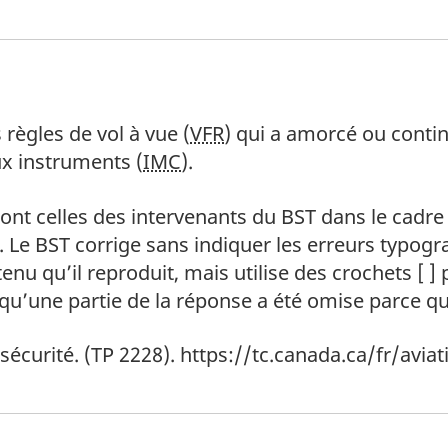
de bas de page
 règles de vol à vue (
VFR
) qui a amorcé ou conti
x instruments (
IMC
).
de bas de page
ont celles des intervenants du BST dans le cadre
 Le BST corrige sans indiquer les erreurs typog
tenu qu’il reproduit, mais utilise des crochets [ ]
une partie de la réponse a été omise parce qu’e
de bas de page
sécurité. (TP 2228). https://tc.canada.ca/fr/avia