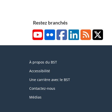
d
d
a
e
e
g
b
p
e
a
Restez branchés
a
1
s
g
YouTube
Flickr
Facebook
LinkedIn
RSS
X/Tw
d
e
e
2
p
About
a
À propos du BST
this
g
site
Accessibilité
e
3
Une carrière avec le BST
Contactez-nous
Médias