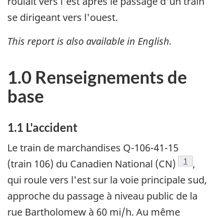
roulait vers l'est après le passage d'un train
se dirigeant vers l'ouest.
This report is also available in English.
1.0 Renseignements de
base
1.1 L'accident
Le train de marchandises Q-106-41-15
Note de b
1
(train 106) du Canadien National (CN)
,
qui roule vers l'est sur la voie principale sud,
approche du passage à niveau public de la
rue Bartholomew à 60 mi/h. Au même