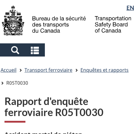
Sélection
EN
Skip
Skip
Passer
to
to
à
de
main
"About
la
la
content
government"
version
langue
HTML
simplifiée
Search
Search
and
and
Vous
menus
menus
Accueil
Transport ferroviaire
Enquêtes et rapports
êtes
ici
R05T0030
Rapport d'enquête
ferroviaire R05T0030