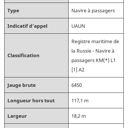
Type
Navire à passagers
Indicatif d’appel
UAUN
Registre maritime de
la Russie - Navire à
Classification
passagers KM(*) L1
[1] A2
Jauge brute
6450
Longueur hors tout
117,1 m
Largeur
18,2 m