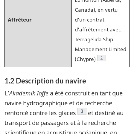
Canada), en vertu
Affréteur
d’un contrat
d’affrètement avec
Terragelida Ship
Management Limited
Note de bas de pa
2
(Chypre)
1.2 Description du navire
L’
Akademik Ioffe
a été construit en tant que
navire hydrographique et de recherche
Note de bas de page
3
renforcé contre les glaces
et destiné au
transport de passagers et à la recherche
scientifique en acoustique océanique, en