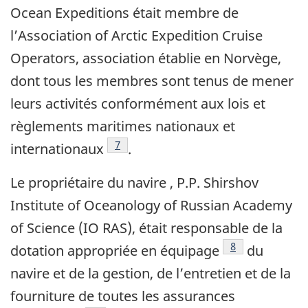
Ocean Expeditions était membre de
l’Association of Arctic Expedition Cruise
Operators, association établie en Norvège,
dont tous les membres sont tenus de mener
leurs activités conformément aux lois et
règlements maritimes nationaux et
Note de bas de page
7
internationaux
.
Le propriétaire du navire , P.P. Shirshov
Institute of Oceanology of Russian Academy
of Science (IO RAS), était responsable de la
Note de bas de 
8
dotation appropriée en équipage
du
navire et de la gestion, de l’entretien et de la
fourniture de toutes les assurances