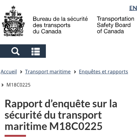
Sélection
EN
Skip
Skip
Passer
to
to
à
de
main
"About
la
la
content
government"
version
langue
HTML
simplifiée
Search
Search
and
and
Vous
menus
menus
Accueil
Transport maritime
Enquêtes et rapports
êtes
ici
M18C0225
Rapport d’enquête sur la
sécurité du transport
maritime M18C0225