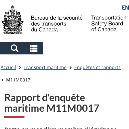
Sélection
EN
Skip
Skip
Passer
to
to
à
de
main
"About
la
la
content
government"
version
langue
HTML
simplifiée
Search
Search
and
and
Vous
menus
menus
Accueil
Transport maritime
Enquêtes et rapports
êtes
ici
M11M0017
Rapport d'enquête
maritime M11M0017