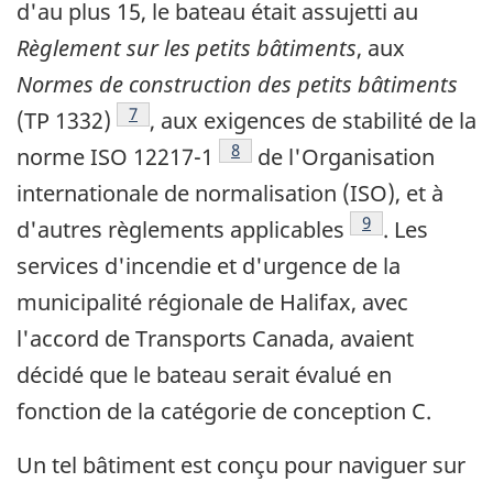
d'au plus 15, le bateau était assujetti au
Règlement sur les petits bâtiments
, aux
Normes de construction des petits bâtiments
Note de bas de page
7
(TP 1332)
, aux exigences de stabilité de la
Note de bas de page
8
norme ISO 12217-1
de l'Organisation
internationale de normalisation (ISO), et à
Note de bas de p
9
d'autres règlements applicables
. Les
services d'incendie et d'urgence de la
municipalité régionale de Halifax, avec
l'accord de Transports Canada, avaient
décidé que le bateau serait évalué en
fonction de la catégorie de conception C.
Un tel bâtiment est conçu pour naviguer sur