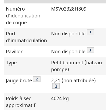
Numéro
MSV02328H809
d'identification
de coque
Note de bas
1
Port
Non disponible
d'immatriculation
Note de bas
1
Pavillon
Non disponible
Type
Petit bâtiment (bateau-
pompe)
Note de bas de page
2
Jauge brute
2,21 (non attribuée)
Note de bas de page
3
Poids à sec
4024 kg
approximatif