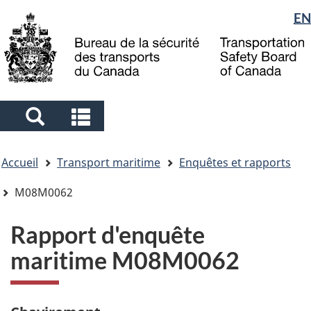
Sélection
EN
Skip
Skip
Passer
to
to
à
de
main
"About
la
la
content
government"
version
langue
HTML
simplifiée
Search
Search
and
and
Vous
menus
menus
Accueil
Transport maritime
Enquêtes et rapports
êtes
ici
M08M0062
Rapport d'enquête
maritime M08M0062