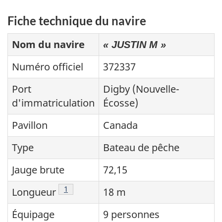
Fiche technique du navire
Nom du navire
« JUSTIN M »
Numéro officiel
372337
Port
Digby (Nouvelle-
d'immatriculation
Écosse)
Pavillon
Canada
Type
Bateau de pêche
Jauge brute
72,15
Note de bas de page
1
Longueur
18 m
Équipage
9 personnes