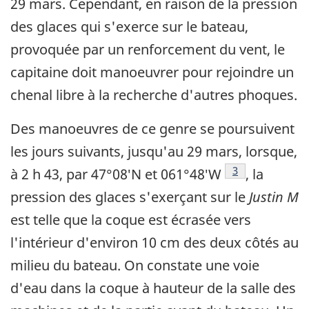
29 mars. Cependant, en raison de la pression
des glaces qui s'exerce sur le bateau,
provoquée par un renforcement du vent, le
capitaine doit manoeuvrer pour rejoindre un
chenal libre à la recherche d'autres phoques.
Des manoeuvres de ce genre se poursuivent
les jours suivants, jusqu'au 29 mars, lorsque,
Note de bas de
3
à 2 h 43, par 47°08′N et 061°48′W
, la
pression des glaces s'exerçant sur le
Justin M
est telle que la coque est écrasée vers
l'intérieur d'environ 10 cm des deux côtés au
milieu du bateau. On constate une voie
d'eau dans la coque à hauteur de la salle des