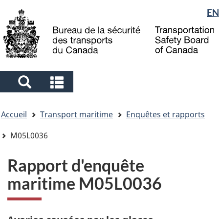
Sélection
EN
Skip
Skip
Passer
to
to
à
de
main
"About
la
la
content
government"
version
langue
HTML
simplifiée
Search
Search
and
and
Vous
menus
menus
Accueil
Transport maritime
Enquêtes et rapports
êtes
ici
M05L0036
Rapport d'enquête
maritime M05L0036