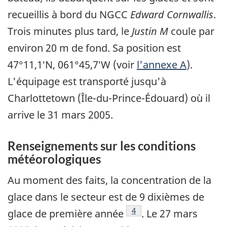
recueillis à bord du NGCC
Edward Cornwallis
.
Trois minutes plus tard, le
Justin M
coule par
environ 20 m de fond. Sa position est
47°11,1′N, 061°45,7′W (voir
l'annexe A
).
L'équipage est transporté jusqu'à
Charlottetown (Île-du-Prince-Édouard) où il
arrive le 31 mars 2005.
Renseignements sur les conditions
météorologiques
Au moment des faits, la concentration de la
glace dans le secteur est de 9 dixièmes de
Note de bas de page
4
glace de première année
. Le 27 mars