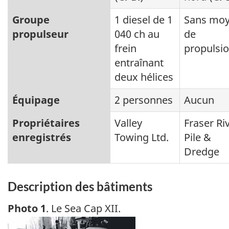
Groupe
1 diesel de 1
Sans mo
propulseur
040 ch au
de
frein
propulsi
entraînant
deux hélices
Équipage
2 personnes
Aucun
Propriétaires
Valley
Fraser Ri
enregistrés
Towing Ltd.
Pile &
Dredge
Description des bâtiments
Photo 1
. Le Sea Cap XII.
Image