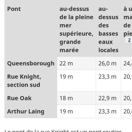
Pont
au-dessus
au-
à 
de la pleine
dessus
ma
mer
des
de
supérieure,
basses
pi
N
2
grande
eaux
marée
locales
Queensborough
22 m
26,0 m
24
Rue Knight,
19 m
23,3 m
20
section sud
Rue Oak
18 m
22,9 m
20
Arthur Laing
19 m
23,3 m
20
Le pont de la rue Knight est un pont routier