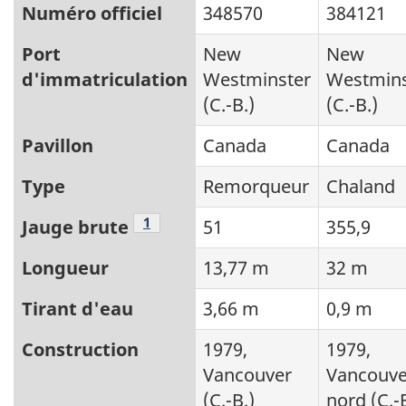
Numéro officiel
348570
384121
Port
New
New
d'immatriculation
Westminster
Westmins
(C.-B.)
(C.-B.)
Pavillon
Canada
Canada
Type
Remorqueur
Chaland
Note de bas de page
1
Jauge brute
51
355,9
Longueur
13,77 m
32 m
Tirant d'eau
3,66 m
0,9 m
Construction
1979,
1979,
Vancouver
Vancouve
(C.-B.)
nord (C.-