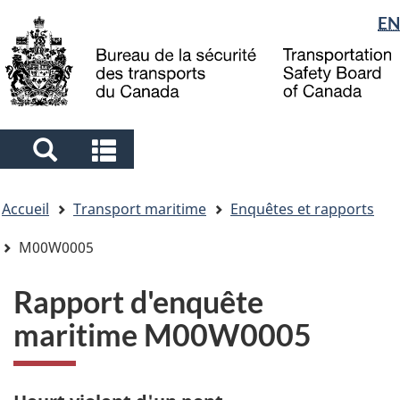
Sélection
EN
Skip
Skip
Passer
to
to
à
de
main
"About
la
la
content
government"
version
langue
HTML
simplifiée
Search
Search
and
and
Vous
menus
menus
Accueil
Transport maritime
Enquêtes et rapports
êtes
ici
M00W0005
Rapport d'enquête
maritime M00W0005