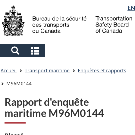
Sélection
EN
Skip
Skip
Passer
to
to
à
de
main
"About
la
la
content
government"
version
langue
HTML
simplifiée
Search
Search
and
and
Vous
menus
menus
Accueil
Transport maritime
Enquêtes et rapports
êtes
ici
M96M0144
Rapport d'enquête
maritime M96M0144