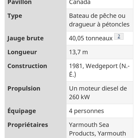
Pavillon
Canada
Type
Bateau de pêche ou
dragueur à pétoncles
Note de 
2
Jauge brute
40,05 tonneaux
Longueur
13,7 m
Construction
1981, Wedgeport (N.-
É.)
Propulsion
Un moteur diesel de
260 kW
Équipage
4 personnes
Propriétaires
Yarmouth Sea
Products, Yarmouth