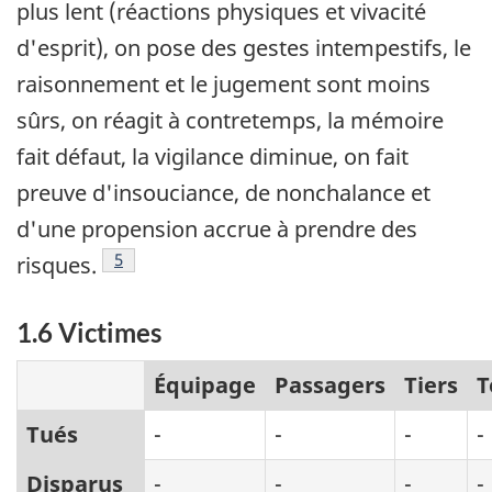
plus lent (réactions physiques et vivacité
d'esprit), on pose des gestes intempestifs, le
raisonnement et le jugement sont moins
sûrs, on réagit à contretemps, la mémoire
fait défaut, la vigilance diminue, on fait
preuve d'insouciance, de nonchalance et
d'une propension accrue à prendre des
Note de bas de page
5
risques.
1.6 Victimes
Équipage
Passagers
Tiers
T
Tués
-
-
-
-
Disparus
-
-
-
-