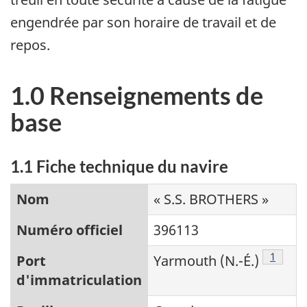
engendrée par son horaire de travail et de
repos.
1.0 Renseignements de
base
1.1 Fiche technique du navire
Nom
« S.S. BROTHERS »
Numéro officiel
396113
Note de
1
Port
Yarmouth (N.-É.)
d'immatriculation