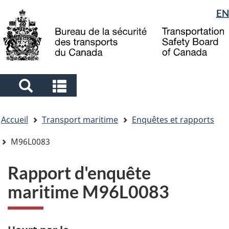
Sélection
EN
Skip
Skip
Passer
to
to
à
de
main
"About
la
la
content
government"
version
langue
HTML
simplifiée
Search
Search
and
and
Vous
menus
menus
Accueil
Transport maritime
Enquêtes et rapports
êtes
ici
M96L0083
Rapport d'enquête
maritime M96L0083