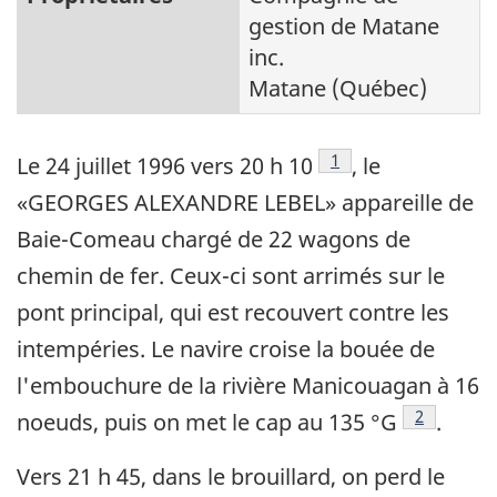
gestion de Matane
inc.
Matane (Québec)
Note de bas de page
1
Le 24 juillet 1996 vers 20 h 10
, le
«GEORGES ALEXANDRE LEBEL» appareille de
Baie-Comeau chargé de 22 wagons de
chemin de fer. Ceux-ci sont arrimés sur le
pont principal, qui est recouvert contre les
intempéries. Le navire croise la bouée de
l'embouchure de la rivière Manicouagan à 16
Note de b
2
noeuds, puis on met le cap au 135 °G
.
Vers 21 h 45, dans le brouillard, on perd le