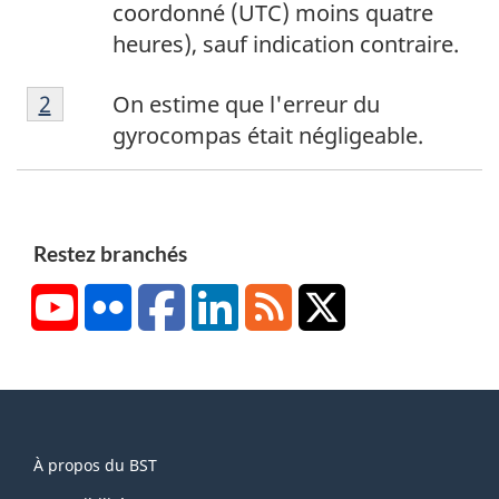
t
coordonné (UTC) moins quatre
e
heures), sauf indication contraire.
d
N
e
Retour à la référence de la note de bas de p
2
On estime que l'erreur du
o
b
gyrocompas était négligeable.
t
a
e
s
d
d
e
e
Restez branchés
b
p
YouTube
Flickr
Facebook
LinkedIn
RSS
X/Twitter
a
a
s
g
d
e
e
1
p
About
a
À propos du BST
this
g