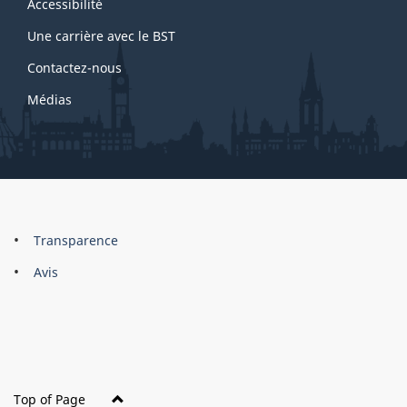
site
Accessibilité
e
Une carrière avec le BST
2
Contactez-nous
Médias
About
Brand
Transparence
this
Avis
site
Top of Page