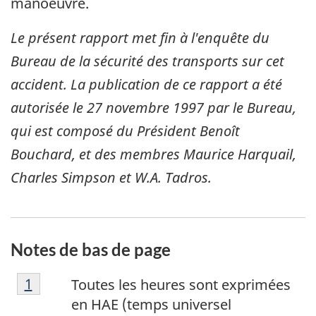
manoeuvre.
Le présent rapport met fin à l'enquête du
Bureau de la sécurité des transports sur cet
accident. La publication de ce rapport a été
autorisée le
27 novembre 1997
par le Bureau,
qui est composé du Président Benoît
Bouchard, et des membres Maurice Harquail,
Charles Simpson et W.A. Tadros.
Notes de bas de page
N
Retour à la référence de la note de bas de p
1
Toutes les heures sont exprimées
o
en HAE (temps universel