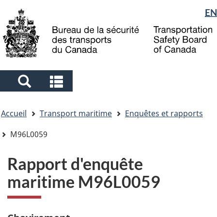
Sélection
EN
Skip
Skip
Passer
to
to
à
de
main
"About
la
la
content
government"
version
langue
HTML
simplifiée
Search
Search
and
and
Vous
menus
menus
Accueil
Transport maritime
Enquêtes et rapports
êtes
ici
M96L0059
Rapport d'enquête
maritime M96L0059