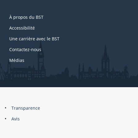
a
g
About
e
À propos du BST
this
1
site
Accessibilité
Une carrière avec le BST
Contactez-nous
Médias
About
Brand
Transparence
this
Avis
site