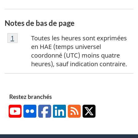
Notes de bas de page
N
Retour à la référence de la note de bas de p
1
Toutes les heures sont exprimées
o
en HAE (temps universel
t
coordonné (UTC) moins quatre
e
heures), sauf indication contraire.
d
e
b
a
Restez branchés
s
YouTube
Flickr
Facebook
LinkedIn
RSS
X/Twitter
d
e
p