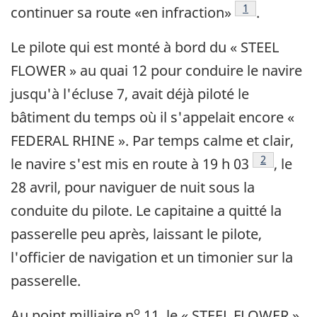
Note de bas de
1
continuer sa route «en infraction»
.
Le pilote qui est monté à bord du « STEEL
FLOWER » au quai 12 pour conduire le navire
jusqu'à l'écluse 7, avait déjà piloté le
bâtiment du temps où il s'appelait encore «
FEDERAL RHINE ». Par temps calme et clair,
Note de ba
2
le navire s'est mis en route à 19 h 03
, le
28 avril, pour naviguer de nuit sous la
conduite du pilote. Le capitaine a quitté la
passerelle peu après, laissant le pilote,
l'officier de navigation et un timonier sur la
passerelle.
o
Au point milliaire n
11, le « STEEL FLOWER »