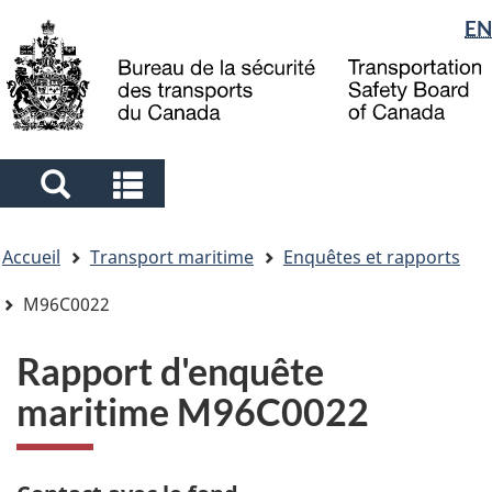
Sélection
EN
Skip
Skip
Passer
to
to
à
de
main
"About
la
la
content
government"
version
langue
HTML
simplifiée
Search
Search
and
and
Vous
menus
menus
Accueil
Transport maritime
Enquêtes et rapports
êtes
ici
M96C0022
Rapport d'enquête
maritime M96C0022