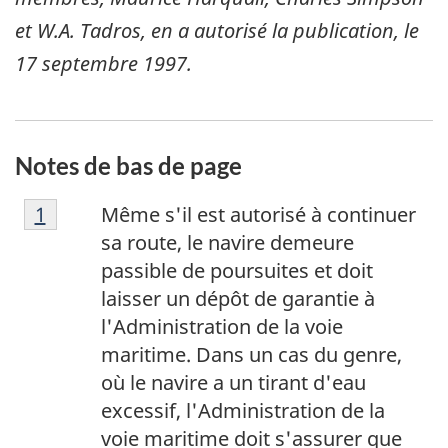
et W.A. Tadros, en a autorisé la publication, le
17 septembre 1997
.
Notes de bas de page
N
Retour à la référence de la note de bas de p
1
Même s'il est autorisé à continuer
o
sa route, le navire demeure
t
passible de poursuites et doit
e
laisser un dépôt de garantie à
d
l'Administration de la voie
e
maritime. Dans un cas du genre,
b
où le navire a un tirant d'eau
a
excessif, l'Administration de la
s
voie maritime doit s'assurer que