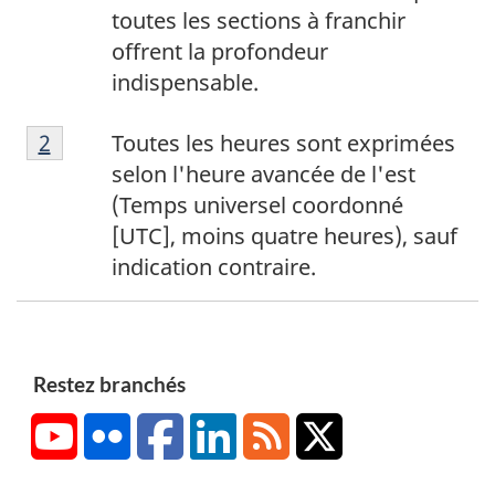
d
toutes les sections à franchir
e
offrent la profondeur
p
indispensable.
a
N
g
Retour à la référence de la note de bas de p
2
Toutes les heures sont exprimées
o
e
selon l'heure avancée de l'est
t
1
(Temps universel coordonné
e
[UTC], moins quatre heures), sauf
d
indication contraire.
e
b
a
s
Restez branchés
d
YouTube
Flickr
Facebook
LinkedIn
RSS
X/Twitter
e
p