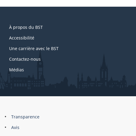
a
g
e
About
2
À propos du BST
this
site
Accessibilité
Une carrière avec le BST
Contactez-nous
Médias
About
Brand
Transparence
this
Avis
site