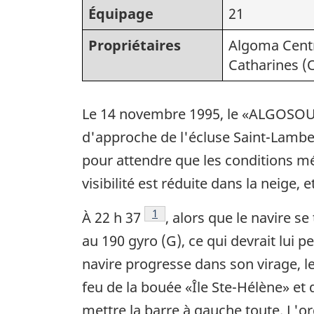
Équipage
21
Propriétaires
Algoma Centr
Catharines (
Le 14 novembre 1995, le «ALGOSOUND
d'approche de l'écluse Saint-Lamber
pour attendre que les conditions mé
visibilité est réduite dans la neige,
Note de bas de page
1
À 22 h 37
, alors que le navire se
au 190 gyro (G), ce qui devrait lui p
navire progresse dans son virage, le 
feu de la bouée «Île Ste-Hélène» et 
mettre la barre à gauche toute. L'or