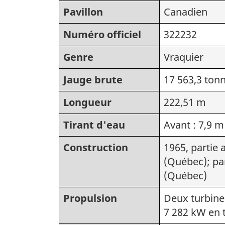
Pavillon
Canadien
Numéro officiel
322232
Genre
Vraquier
Jauge brute
17 563,3 ton
Longueur
222,51 m
Tirant d'eau
Avant : 7,9 m
Construction
1965, partie 
(Québec); par
(Québec)
Propulsion
Deux turbine
7 282 kW en 