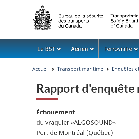
Sélection
de
la
langue
Menu
Le BST
Aérien
Ferroviaire
Vous
Accueil
Transport maritime
Enquêtes e
êtes
ici
Rapport d'enquête
Échouement
du vraquier «ALGOSOUND»
Port de Montréal (Québec)