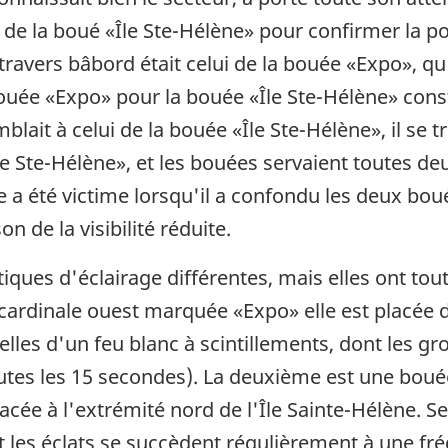
 de la boué «Île Ste-Hélène» pour confirmer la pos
e travers bâbord était celui de la bouée «Expo», qu'
 bouée «Expo» pour la bouée «Île Ste-Hélène» cons
lait à celui de la bouée «Île Ste-Hélène», il se tr
le Ste-Hélène», et les bouées servaient toutes de
e a été victime lorsqu'il a confondu les deux bo
n de la visibilité réduite.
iques d'éclairage différentes, mais elles ont tou
ardinale ouest marquée «Expo» elle est placée d
elles d'un feu blanc à scintillements, dont les g
outes les 15 secondes). La deuxième est une bou
acée à l'extrémité nord de l'Île Sainte-Hélène. Se
t les éclats se succèdent régulièrement à une fr