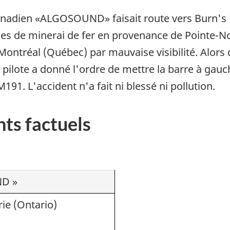
canadien «ALGOSOUND» faisait route vers Burn's
es de minerai de fer en provenance de Pointe-No
 de Montréal (Québec) par mauvaise visibilité. Al
e pilote a donné l'ordre de mettre la barre à gauc
91. L'accident n'a fait ni blessé ni pollution.
ts factuels
D »
rie (Ontario)