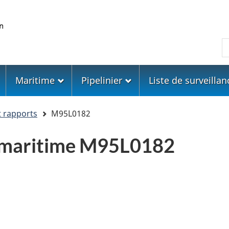
Skip
Skip
Passer
to
to
à
main
"About
la
R
content
government"
version
HTML
simplifiée
Maritime
Pipelinier
Liste de surveillan
t rapports
M95L0182
 maritime M95L0182