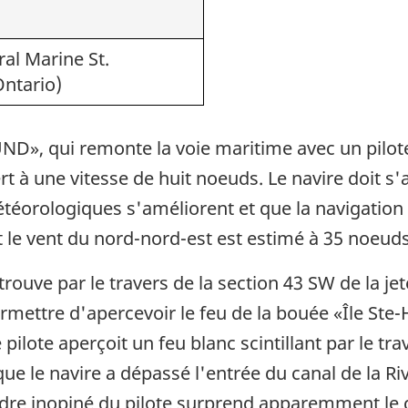
al Marine St.
Ontario)
», qui remonte la voie maritime avec un pilote 
t à une vitesse de huit noeuds. Le navire doit 
téorologiques s'améliorent et que la navigation
 et le vent du nord-nord-est est estimé à 35 noeuds
 trouve par le travers de la section 43 SW de la je
ermettre d'apercevoir le feu de la bouée «Île Ste-
pilote aperçoit un feu blanc scintillant par le tr
que le navire a dépassé l'entrée du canal de la Ri
dre inopiné du pilote surprend apparemment le cap