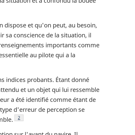
 la situation et a confondu la bouée
n dispose et qu'on peut, au besoin,
r sa conscience de la situation, il
 des renseignements importants comme
ssentielle au pilote qui a la
ns indices probants. Étant donné
attendu et un objet qui lui ressemble
reur a été identifié comme étant de
e type d'erreur de perception se
Note de bas de page
2
mble.
tion sur l'avant du navire. Il