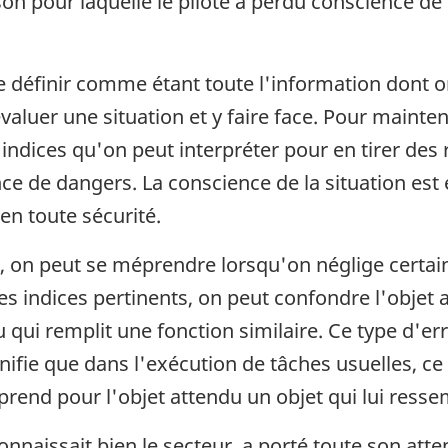
son pour laquelle le pilote a perdu conscience de
.
se définir comme étant toute l'information dont o
aluer une situation et y faire face. Pour mainteni
 d'indices qu'on peut interpréter pour en tirer
ence de dangers. La conscience de la situation est e
en toute sécurité.
, on peut se méprendre lorsqu'on néglige certai
s indices pertinents, on peut confondre l'objet 
 qui remplit une fonction similaire. Ce type d'er
gnifie que dans l'exécution de tâches usuelles, c
end pour l'objet attendu un objet qui lui resse
connaissait bien le secteur, a porté toute son atten