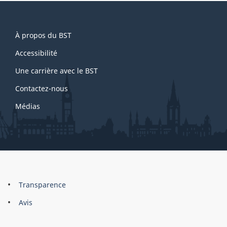
a
g
About
e
À propos du BST
this
1
site
Accessibilité
Une carrière avec le BST
Contactez-nous
Médias
About
Brand
Transparence
this
Avis
site