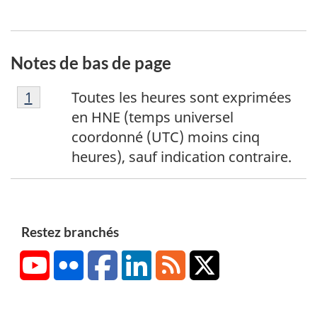
Notes de bas de page
N
Retour à la référence de la note de bas de p
1
Toutes les heures sont exprimées
o
en HNE (temps universel
t
coordonné (UTC) moins cinq
e
heures), sauf indication contraire.
d
e
b
a
Restez branchés
s
YouTube
Flickr
Facebook
LinkedIn
RSS
X/Twitter
d
e
p