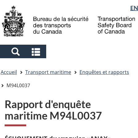
Sélection
EN
Skip
Skip
Passer
to
to
à
de
main
"About
la
la
content
government"
version
langue
HTML
simplifiée
Search
Search
and
and
Vous
menus
menus
Accueil
Transport maritime
Enquêtes et rapports
êtes
ici
M94L0037
Rapport d'enquête
maritime M94L0037