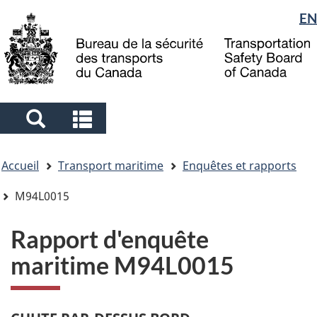
Sélection
EN
Skip
Skip
Passer
to
to
à
de
main
"About
la
la
content
government"
version
langue
HTML
simplifiée
Search
Search
and
and
Vous
menus
menus
Accueil
Transport maritime
Enquêtes et rapports
êtes
ici
M94L0015
Rapport d'enquête
maritime M94L0015