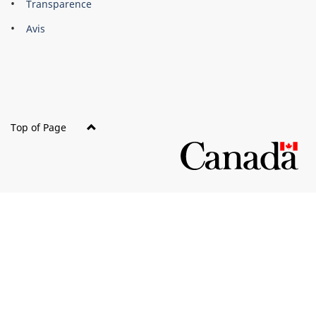
Brand
Transparence
this
Avis
site
Top of Page