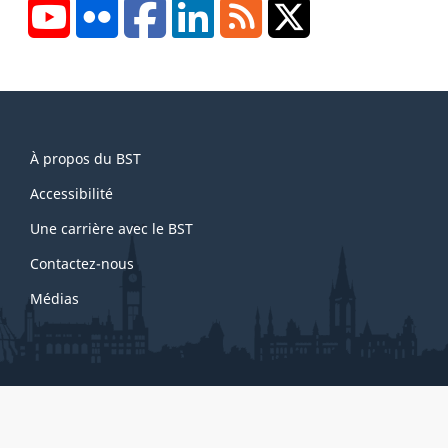
YouTube
Flickr
Facebook
LinkedIn
RSS
X/Twitter
d
e
p
a
g
About
e
À propos du BST
this
1
site
Accessibilité
Une carrière avec le BST
Contactez-nous
Médias
About