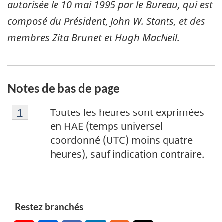
autorisée le
10 mai 1995
par le Bureau, qui est
composé du Président, John W. Stants, et des
membres Zita Brunet et Hugh MacNeil.
Notes de bas de page
N
Retour à la référence de la note de bas de p
1
Toutes les heures sont exprimées
o
en HAE (temps universel
t
coordonné (UTC) moins quatre
e
heures), sauf indication contraire.
d
e
b
a
Restez branchés
s