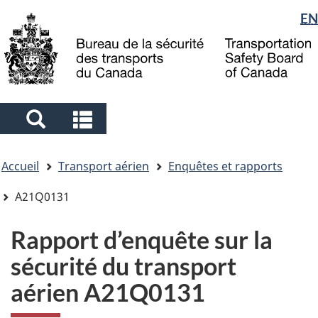
Sélection
EN
Skip
Skip
Passer
to
to
à
de
main
"About
la
la
content
government"
version
langue
HTML
simplifiée
Search
Search
and
and
Vous
menus
menus
Accueil
Transport aérien
Enquêtes et rapports
êtes
ici
A21Q0131
Rapport d’enquête sur la
sécurité du transport
aérien A21Q0131