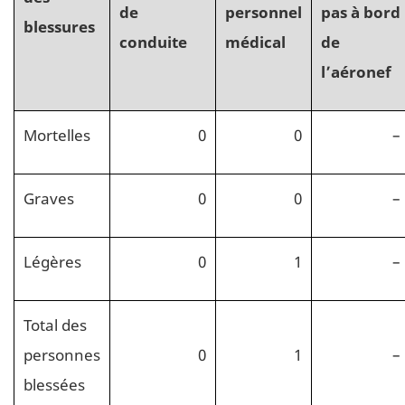
de
personnel
pas à bord
blessures
conduite
médical
de
l’aéronef
Mortelles
0
0
–
Graves
0
0
–
Légères
0
1
–
Total des
personnes
0
1
–
blessées