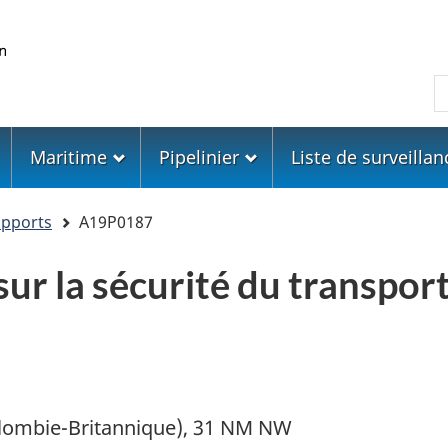
Skip
Skip
Passer
to
to
à
main
"About
la
R
content
government"
version
HTML
simplifiée
Maritime
Pipelinier
Liste de surveillan
apports
A19P0187
sur la sécurité du transpo
olombie-Britannique), 31 NM NW