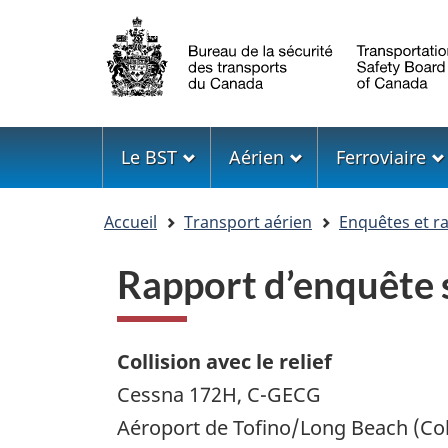
Sélection
de
la
langue
Menu
Le BST
Aérien
Ferroviaire
Vous
Accueil
Transport aérien
Enquêtes et r
êtes
ici
Rapport d’enquête 
Collision avec le relief
Cessna 172H, C-GECG
Aéroport de Tofino/Long Beach (C