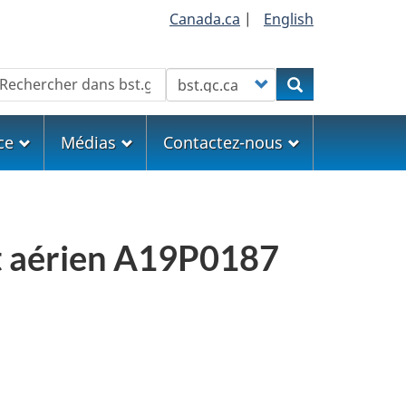
Canada.ca
|
English
echercher
Customize your search
Rechercher
ce
Médias
Contactez-nous
rt aérien A19P0187