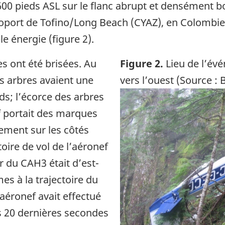
600 pieds ASL sur le flanc abrupt et densément b
roport de Tofino/Long Beach (CYAZ), en Colomb
e énergie (figure 2).
s ont été brisées. Au
Figure 2.
Lieu de l’évé
es arbres avaient une
vers l’ouest (Source : 
Image
s; l’écorce des arbres
ef portait des marques
lement sur les côtés
ctoire de vol de l’aéronef
r du CAH3 était d’est-
s à la trajectoire du
aéronef avait effectué
es 20 dernières secondes