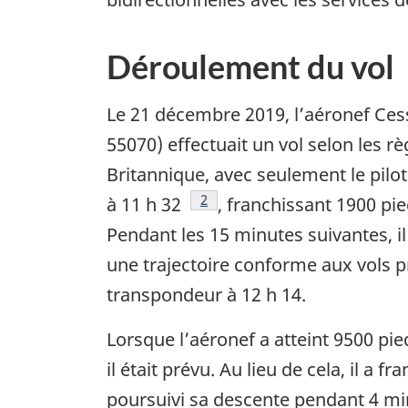
Déroulement du vol
Le 21 décembre 2019, l’aéronef Ces
55070) effectuait un vol selon les r
Britannique, avec seulement le pilo
Note de bas de page
2
à 11 h 32
, franchissant 1900 pie
Pendant les 15 minutes suivantes, il 
une trajectoire conforme aux vols 
transpondeur à 12 h 14.
Lorsque l’aéronef a atteint 9500 pie
il était prévu. Au lieu de cela, il a
poursuivi sa descente pendant 4 mi