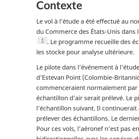
Contexte
Le vol à l’étude a été effectué au
du Commerce des États-Unis dans 
Note de bas de page
1
. Le programme recueille des éch
les stocke pour analyse ultérieure.
Le pilote dans l’événement à l’étud
d’Estevan Point (Colombie-Britanniqu
commenceraient normalement par un
échantillon d’air serait prélevé. Le
l’échantillon suivant. Il continuera
prélever des échantillons. Le dernie
Pour ces vols, l’aéronef n’est pas
bidirectionnelles avec les services d