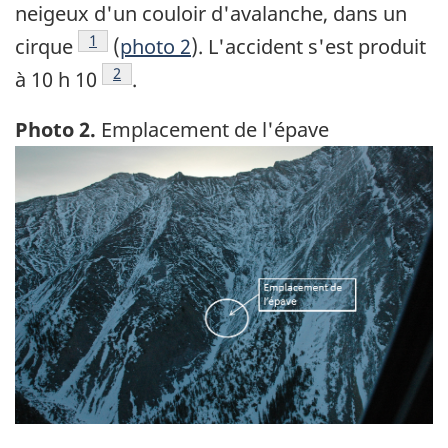
neigeux d'un couloir d'avalanche, dans un
Note de bas de page
1
cirque
(
photo 2
). L'accident s'est produit
Note de bas de page
2
à 10 h 10
.
Photo 2.
Emplacement de l'épave
Image