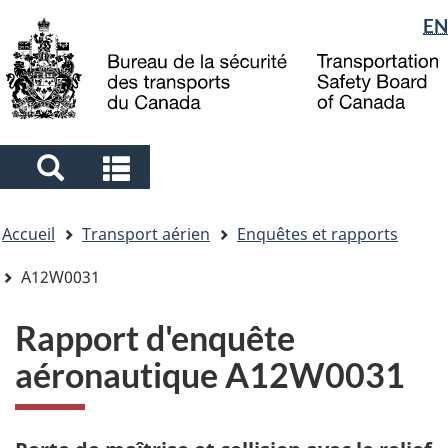
Sélection
EN
Skip
Skip
Passer
to
to
à
de
main
"About
la
la
content
government"
version
langue
HTML
simplifiée
Search
Search
and
and
Vous
menus
menus
Accueil
Transport aérien
Enquêtes et rapports
êtes
ici
A12W0031
Rapport d'enquête
aéronautique A12W0031