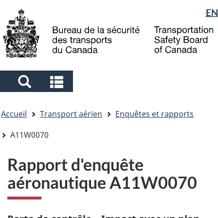
Sélection
EN
Skip
Skip
Passer
to
to
à
de
main
"About
la
la
content
government"
version
langue
HTML
simplifiée
Search
Search
and
and
Vous
menus
menus
Accueil
Transport aérien
Enquêtes et rapports
êtes
ici
A11W0070
Rapport d'enquête
aéronautique A11W0070