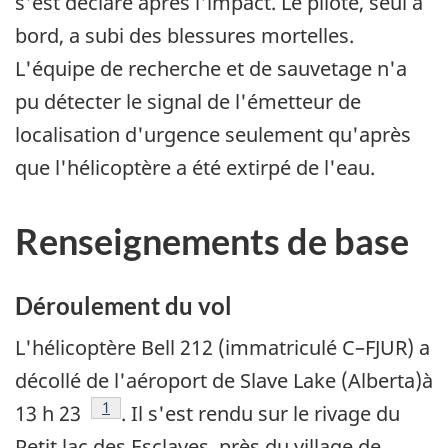
s'est déclaré après l'impact. Le pilote, seul à
bord, a subi des blessures mortelles.
L'équipe de recherche et de sauvetage n'a
pu détecter le signal de l'émetteur de
localisation d'urgence seulement qu'après
que l'hélicoptère a été extirpé de l'eau.
Renseignements de base
Déroulement du vol
L'hélicoptère Bell 212 (immatriculé C–FJUR) a
décollé de l'aéroport de Slave Lake (Alberta)à
Note de bas de page
1
13 h 23
. Il s'est rendu sur le rivage du
Petit lac des Esclaves, près du village de