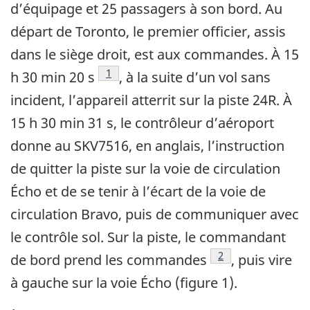
d’équipage et 25 passagers à son bord. Au
départ de Toronto, le premier officier, assis
dans le siège droit, est aux commandes. À 15
Note de bas de page
1
h 30 min 20 s
, à la suite d’un vol sans
incident, l’appareil atterrit sur la piste 24R. À
15 h 30 min 31 s, le contrôleur d’aéroport
donne au SKV7516, en anglais, l’instruction
de quitter la piste sur la voie de circulation
Écho et de se tenir à l’écart de la voie de
circulation Bravo, puis de communiquer avec
le contrôle sol. Sur la piste, le commandant
Note de bas de pa
2
de bord prend les commandes
, puis vire
à gauche sur la voie Écho (figure 1).