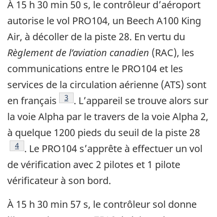
À 15 h 30 min 50 s, le contrôleur d’aéroport
autorise le vol PRO104, un Beech A100 King
Air, à décoller de la piste 28. En vertu du
Règlement de l’aviation canadien
(RAC), les
communications entre le PRO104 et les
services de la circulation aérienne (ATS) sont
Note de bas de page
3
en français
. L’appareil se trouve alors sur
la voie Alpha par le travers de la voie Alpha 2,
à quelque 1200 pieds du seuil de la piste 28
Note de bas de page
4
. Le PRO104 s’apprête à effectuer un vol
de vérification avec 2 pilotes et 1 pilote
vérificateur à son bord.
À 15 h 30 min 57 s, le contrôleur sol donne