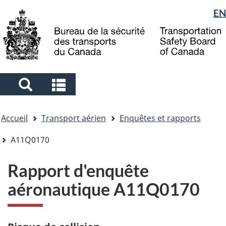
Sélection
EN
Skip
Skip
Passer
to
to
à
de
main
"About
la
la
content
government"
version
langue
HTML
simplifiée
Search
Search
and
and
Vous
menus
menus
Accueil
Transport aérien
Enquêtes et rapports
êtes
ici
A11Q0170
Rapport d'enquête
aéronautique A11Q0170