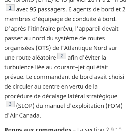
Footnote
1
avec 95 passagers, 6 agents de bord et 2
membres d'équipage de conduite à bord.
D'après l'itinéraire prévu, l'appareil devait
passer au nord du système de routes
organisées (OTS) de l'Atlantique Nord sur
Footnote
2
une route aléatoire
afin d'éviter la
turbulence liée au courant–jet qui était
prévue. Le commandant de bord avait choisi
de circuler au centre en vertu de la
procédure de décalage latéral stratégique
Footnote
3
(SLOP) du manuel d'exploitation (FOM)
d'Air Canada.
Repos aux commandes
– La section 2.9.10