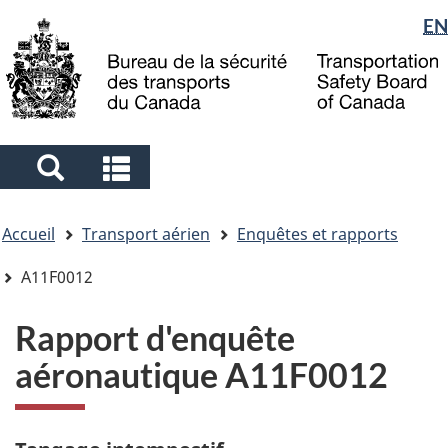
Sélection
EN
Skip
Skip
Passer
to
to
à
de
main
"About
la
la
content
government"
version
langue
HTML
simplifiée
Search
Search
and
and
Vous
menus
menus
Accueil
Transport aérien
Enquêtes et rapports
êtes
ici
A11F0012
Rapport d'enquête
aéronautique A11F0012