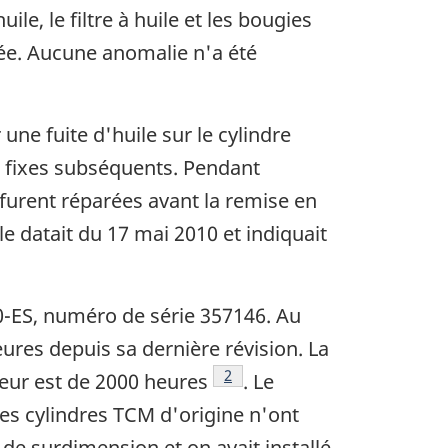
ile, le filtre à huile et les bougies
ée. Aucune anomalie n'a été
une fuite d'huile sur le cylindre
ts fixes subséquents. Pendant
 furent réparées avant la remise en
e datait du 17 mai 2010 et indiquait
0-ES, numéro de série 357146. Au
ures depuis sa dernière révision. La
Footnote
2
eur est de 2000 heures
. Le
Les cylindres TCM d'origine n'ont
 de surdimension et on avait installé