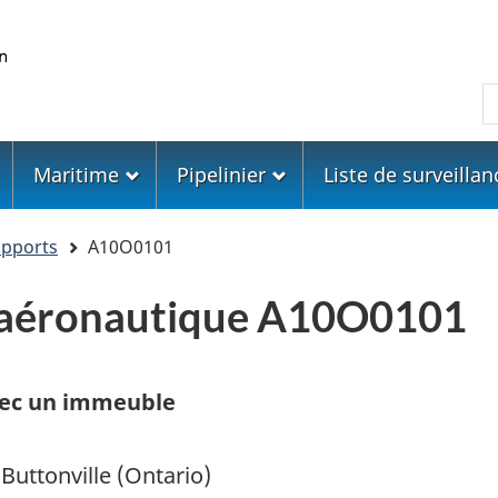
Skip
Skip
Passer
to
to
à
main
"About
la
R
content
government"
version
HTML
simplifiée
Maritime
Pipelinier
Liste de surveillan
apports
A10O0101
 aéronautique A10O0101
avec un immeuble
Buttonville (Ontario)