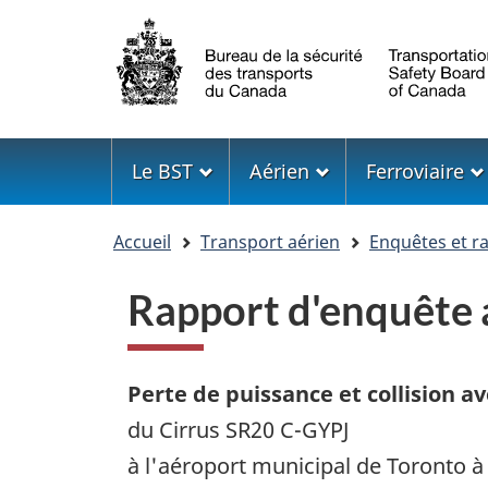
Sélection
de
la
langue
Menu
Le BST
Aérien
Ferroviaire
Vous
Accueil
Transport aérien
Enquêtes et r
êtes
ici
Rapport d'enquête
Perte de puissance et collision 
du Cirrus SR20 C-GYPJ
à l'aéroport municipal de Toronto à 