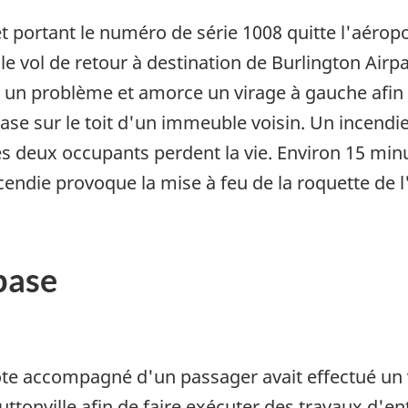
t portant le numéro de série 1008 quitte l'aérop
le vol de retour à destination de Burlington Airpa
ale un problème et amorce un virage à gauche afin 
rase sur le toit d'un immeuble voisin. Un incendi
s deux occupants perdent la vie. Environ 15 min
ncendie provoque la mise à feu de la roquette de 
base
ote accompagné d'un passager avait effectué un v
ttonville afin de faire exécuter des travaux d'ent