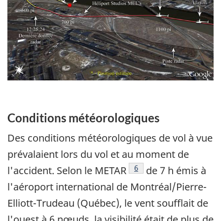
Conditions météorologiques
Des conditions météorologiques de vol à vue
prévalaient lors du vol et au moment de
Note de bas de page
6
l'accident. Selon le METAR
de 7 h émis à
l'aéroport international de Montréal/Pierre-
Elliott-Trudeau (Québec), le vent soufflait de
l'ouest à 6 nœuds, la visibilité était de plus de