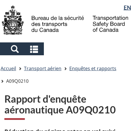
Sélection
EN
Skip
Skip
Passer
to
to
à
de
main
"About
la
la
content
government"
version
langue
HTML
simplifiée
Search
Search
and
and
Vous
menus
menus
Accueil
Transport aérien
Enquêtes et rapports
êtes
ici
A09Q0210
Rapport d'enquête
aéronautique A09Q0210