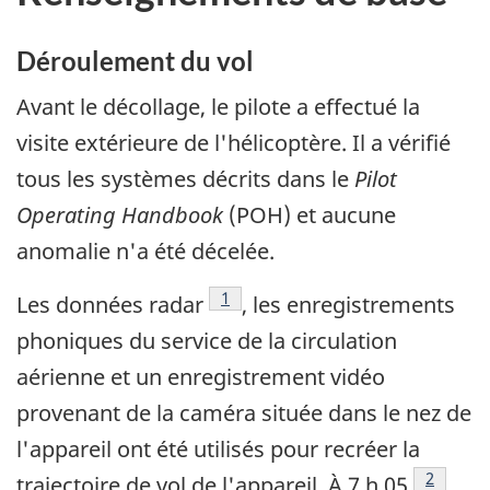
Déroulement du vol
Avant le décollage, le pilote a effectué la
visite extérieure de l'hélicoptère. Il a vérifié
tous les systèmes décrits dans le
Pilot
Operating Handbook
(POH) et aucune
anomalie n'a été décelée.
Note de bas de page
1
Les données radar
, les enregistrements
phoniques du service de la circulation
aérienne et un enregistrement vidéo
provenant de la caméra située dans le nez de
l'appareil ont été utilisés pour recréer la
Note de
2
trajectoire de vol de l'appareil. À 7 h 05
,