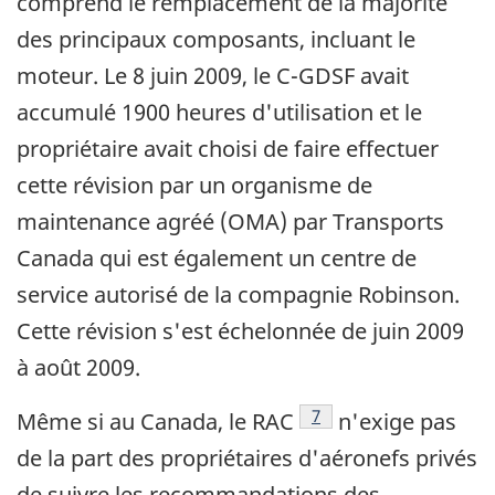
comprend le remplacement de la majorité
des principaux composants, incluant le
moteur. Le 8 juin 2009, le C-GDSF avait
accumulé 1900 heures d'utilisation et le
propriétaire avait choisi de faire effectuer
cette révision par un organisme de
maintenance agréé (OMA) par Transports
Canada qui est également un centre de
service autorisé de la compagnie Robinson.
Cette révision s'est échelonnée de juin 2009
à août 2009.
Note de bas de page
7
Même si au Canada, le RAC
n'exige pas
de la part des propriétaires d'aéronefs privés
de suivre les recommandations des