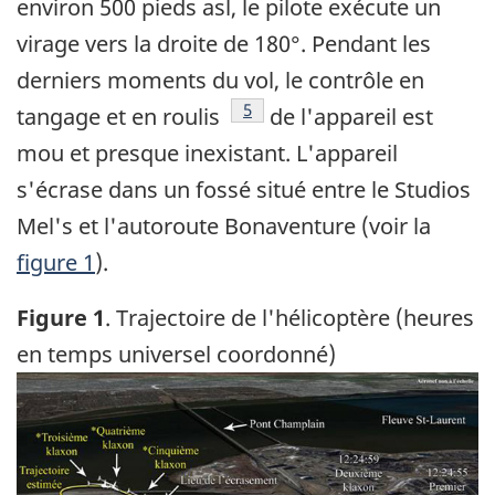
environ 500 pieds asl, le pilote exécute un
virage vers la droite de 180°. Pendant les
derniers moments du vol, le contrôle en
Note de bas de page
5
tangage et en roulis
de l'appareil est
mou et presque inexistant. L'appareil
s'écrase dans un fossé situé entre le Studios
Mel's et l'autoroute Bonaventure (voir la
figure 1
).
Figure 1
. Trajectoire de l'hélicoptère (heures
en temps universel coordonné)
Image