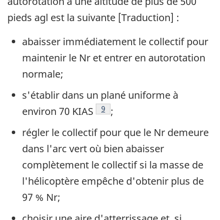
autorotation à une altitude de plus de 500
pieds agl est la suivante [Traduction] :
abaisser immédiatement le collectif pour
maintenir le Nr et entrer en autorotation
normale;
s'établir dans un plané uniforme à
Note de bas de page
9
environ 70 KIAS
;
régler le collectif pour que le Nr demeure
dans l'arc vert où bien abaisser
complètement le collectif si la masse de
l'hélicoptère empêche d'obtenir plus de
97 % Nr;
choisir une aire d'atterrissage et, si