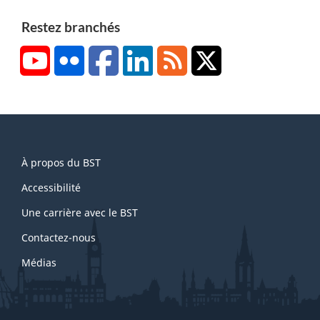
b
p
a
a
Restez branchés
s
g
YouTube
Flickr
Facebook
LinkedIn
RSS
X/Twitter
d
e
e
1
p
a
g
About
e
À propos du BST
this
2
site
Accessibilité
Une carrière avec le BST
Contactez-nous
Médias