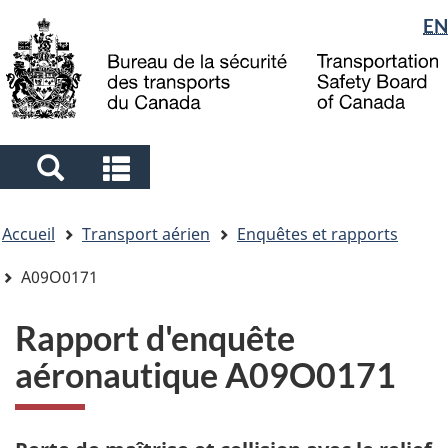
Sélection
EN
Skip
Skip
Passer
to
to
à
de
main
"About
la
la
content
government"
version
langue
HTML
simplifiée
Search
Search
and
and
Vous
menus
menus
Accueil
Transport aérien
Enquêtes et rapports
êtes
ici
A09O0171
Rapport d'enquête
aéronautique A09O0171