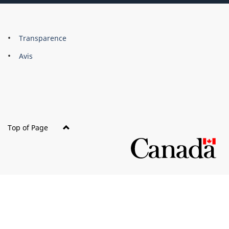
About
Brand
Transparence
this
Avis
site
Top of Page