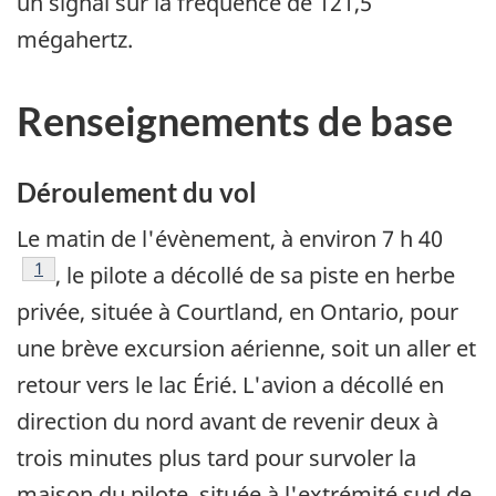
un signal sur la fréquence de 121,5
mégahertz.
Renseignements de base
Déroulement du vol
Le matin de l'évènement, à environ 7 h 40
Note de bas de page
1
, le pilote a décollé de sa piste en herbe
privée, située à Courtland, en Ontario, pour
une brève excursion aérienne, soit un aller et
retour vers le lac Érié. L'avion a décollé en
direction du nord avant de revenir deux à
trois minutes plus tard pour survoler la
maison du pilote, située à l'extrémité sud de