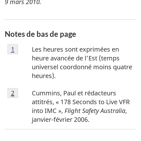
9 mars 2010
.
Notes de bas de page
N
Retour à la référence de la note de bas de p
1
Les heures sont exprimées en
o
heure avancée de l'Est (temps
t
universel coordonné moins quatre
e
heures).
d
N
e
Retour à la référence de la note de bas de p
2
Cummins, Paul et rédacteurs
o
b
attitrés, « 178 Seconds to Live VFR
t
a
into IMC »,
Flight Safety Australia
,
e
s
janvier-février 2006.
d
d
e
e