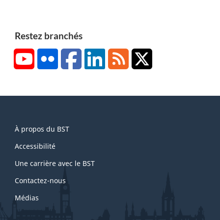
d
s
g
e
d
e
b
e
1
Restez branchés
a
p
YouTube
Flickr
Facebook
LinkedIn
RSS
X/Twitter
s
a
d
g
e
e
p
2
a
About
g
À propos du BST
this
e
site
Accessibilité
3
Une carrière avec le BST
Contactez-nous
Médias