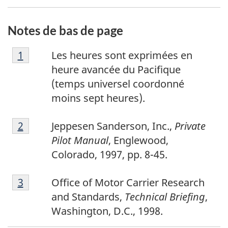
Notes de bas de page
N
Retour à la référence de la note de bas de p
1
Les heures sont exprimées en
o
heure avancée du Pacifique
t
(temps universel coordonné
e
moins sept heures).
d
N
e
Retour à la référence de la note de bas de p
2
Jeppesen Sanderson, Inc.,
Private
o
b
Pilot Manual
, Englewood,
t
a
Colorado, 1997, pp. 8-45.
e
s
N
d
d
Retour à la référence de la note de bas de p
3
Office of Motor Carrier Research
o
e
e
and Standards,
Technical Briefing
,
t
b
p
Washington, D.C., 1998.
e
a
a