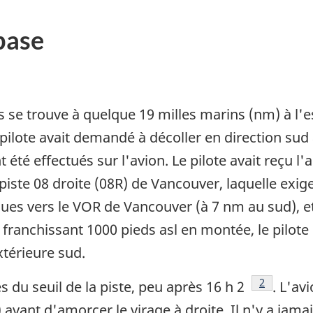
base
 se trouve à quelque 19 milles marins (nm) à l'es
pilote avait demandé à décoller en direction sud a
é effectués sur l'avion. Le pilote avait reçu l'a
piste 08 droite (08R) de Vancouver, laquelle exige 
ues vers le VOR de Vancouver (à 7 nm au sud), e
 franchissant 1000 pieds asl en montée, le pilote
xtérieure sud.
Note de ba
2
 du seuil de la piste, peu après 16 h 2
. L'avi
) avant d'amorcer le virage à droite. Il n'y a ja