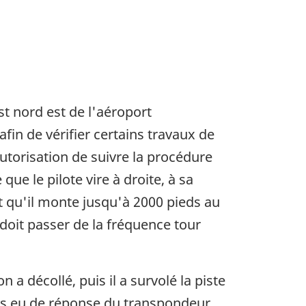
t nord est de l'aéroport
fin de vérifier certains travaux de
utorisation de suivre la procédure
que le pilote vire à droite, à sa
t qu'il monte jusqu'à 2000 pieds au
 doit passer de la fréquence tour
s de page
on a décollé, puis il a survolé la piste
mais eu de réponse du transpondeur