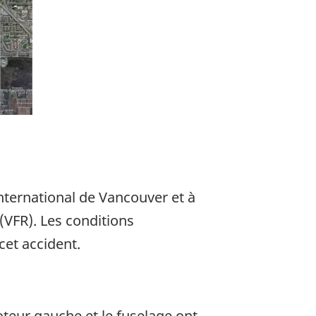
nternational de Vancouver et à
(VFR). Les conditions
et accident.
oteur gauche et le fuselage ont