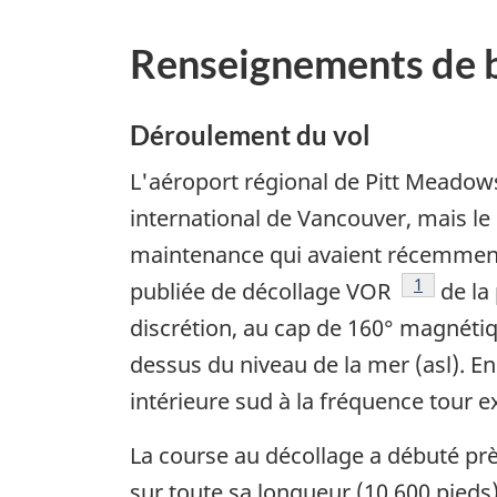
Renseignements de 
Déroulement du vol
L'aéroport régional de Pitt Meadows
international de Vancouver, mais le 
maintenance qui avaient récemment ét
Footnote
1
publiée de décollage VOR
de la 
discrétion, au cap de 160° magnétiq
dessus du niveau de la mer (asl). En
intérieure sud à la fréquence tour e
La course au décollage a débuté près
sur toute sa longueur (10 600 pieds