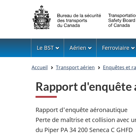
Sélection
de
la
langue
Menu
Le BST
Aérien
Ferroviaire
Vous
Accueil
Transport aérien
Enquêtes et r
êtes
ici
Rapport d'enquête
Rapport d'enquête aéronautique
Perte de maîtrise et collision avec
du Piper PA 34 200 Seneca C GHFD