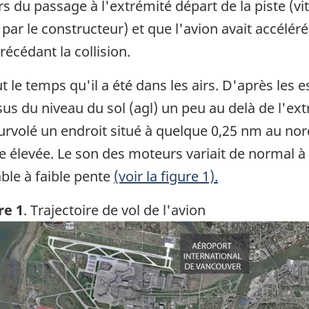
rs du passage à l'extrémité départ de la piste (vi
 le constructeur) et que l'avion avait accéléré
cédant la collision.
t le temps qu'il a été dans les airs. D'après les e
us du niveau du sol (agl) un peu au delà de l'extr
survolé un endroit situé à quelque 0,25 nm au nor
se élevée. Le son des moteurs variait de normal à t
able à faible pente
(voir la figure 1).
re 1
. Trajectoire de vol de l'avion
ge