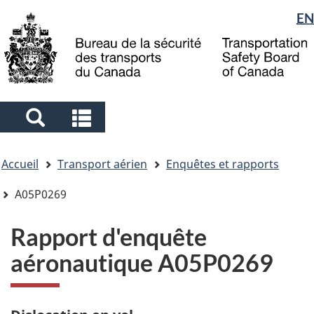
Sélection
EN
Skip
Skip
Passer
to
to
à
de
main
"About
la
la
content
government"
version
langue
HTML
simplifiée
Search
Search
and
and
Vous
menus
menus
Accueil
Transport aérien
Enquêtes et rapports
êtes
ici
A05P0269
Rapport d'enquête
aéronautique A05P0269