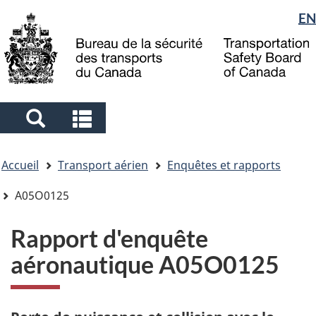
Sélection
EN
Skip
Skip
Passer
to
to
à
de
main
"About
la
la
content
government"
version
langue
HTML
simplifiée
Search
Search
and
and
Vous
menus
menus
Accueil
Transport aérien
Enquêtes et rapports
êtes
ici
A05O0125
Rapport d'enquête
aéronautique A05O0125