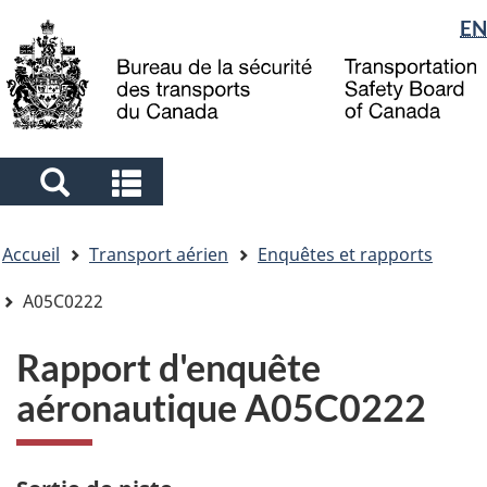
Sélection
EN
Skip
Skip
Passer
to
to
à
de
main
"About
la
la
content
government"
version
langue
HTML
simplifiée
Search
Search
and
and
Vous
menus
menus
Accueil
Transport aérien
Enquêtes et rapports
êtes
ici
A05C0222
Rapport d'enquête
aéronautique A05C0222