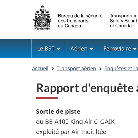
Sélection
de
la
langue
Menu
Le BST
Aérien
Ferroviaire
Vous
Accueil
Transport aérien
Enquêtes et r
êtes
ici
Rapport d'enquête
Sortie de piste
du BE-A100 King Air C-GAIK
exploité par Air Inuit ltée