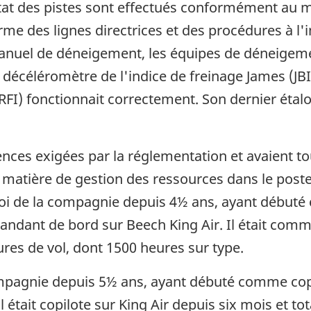
état des pistes sont effectués conformément au
rme des lignes directrices et des procédures à l'
el de déneigement, les équipes de déneigement 
décéléromètre de l'indice de freinage James (JBI) 
RFI) fonctionnait correctement. Son dernier éta
ences exigées par la réglementation et avaient to
matière de gestion des ressources dans le poste
oi de la compagnie depuis 4½ ans, ayant début
ndant de bord sur Beech King Air. Il était comm
ures de vol, dont 1500 heures sur type.
compagnie depuis 5½ ans, ayant débuté comme cop
l était copilote sur King Air depuis six mois et to