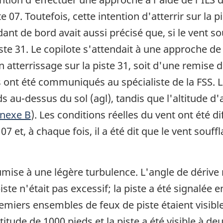
e 07. Toutefois, cette intention d'atterrir sur la 
t de bord avait aussi précisé que, si le vent souf
ste 31. Le copilote s'attendait à une approche de 
n atterrissage sur la piste 31, soit d'une remise
s ont été communiqués au spécialiste de la FSS. 
eds au-dessus du sol (agl), tandis que l'altitude 
nnexe B
). Les conditions réelles du vent ont été d
 07 et, à chaque fois, il a été dit que le vent so
oumise à une légère turbulence. L'angle de dérive
te n'était pas excessif; la piste a été signalée e
emiers ensembles de feux de piste étaient visibl
itude de 1000 pieds et la piste a été visible à de