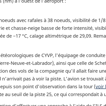
s (nm) à l'ouest de l'aéroport :
noeuds avec rafales à 38 noeuds, visibilité de 1/8
 et chasse-neige basse de forte intensité, visibil
e de −17 °C, calage altimétrique de 29,09. Remarq
météorologiques de CYVP, l'équipage de conduit
re-Neuve-et-Labrador), ainsi que celle de Scheff
ation des vols de la compagnie qu'il allait faire 
l n'arrivait pas à voir la piste. L'avion se trouva
 depuis son point d'observation dans la tour (
voir
 au seuil de la piste 25, ce qui correspondait à u
on d'effectuer une approche à l'aide de l'ILS de l