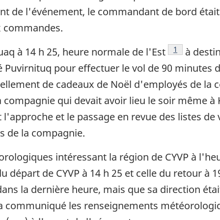
t de l'événement, le commandant de bord était 
aux commandes.
Note de bas 
1
jjuaq à 14 h 25, heure normale de l'Est
à desti
tté Puvirnituq pour effectuer le vol de 90 minutes
tiellement de cadeaux de Noël d'employés de la 
la compagnie qui devait avoir lieu le soir même à 
l'approche et le passage en revue des listes de v
s de la compagnie.
ologiques intéressant la région de CYVP à l'heur
du départ de CYVP à 14 h 25 et celle du retour à 1
ns la dernière heure, mais que sa direction étai
 a communiqué les renseignements météorologiqu