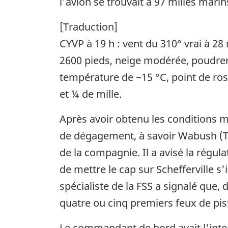
l'avion se trouvait à 97 milles marin
[Traduction]
CYVP à 19 h : vent du 310° vrai à 28 
2600 pieds, neige modérée, poudrerie
température de −15 °C, point de rosé
et ¼ de mille.
Après avoir obtenu les conditions 
de dégagement, à savoir Wabush (Ter
de la compagnie. Il a avisé la régul
de mettre le cap sur Schefferville s'i
spécialiste de la FSS a signalé que,
quatre ou cinq premiers feux de piste
Le commandant de bord avait l'intenti