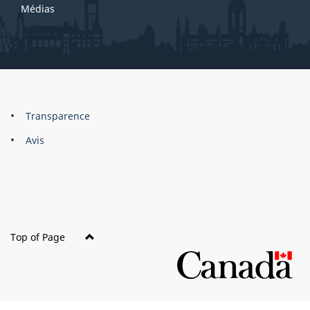
Médias
About
Brand
Transparence
this
Avis
site
Top of Page