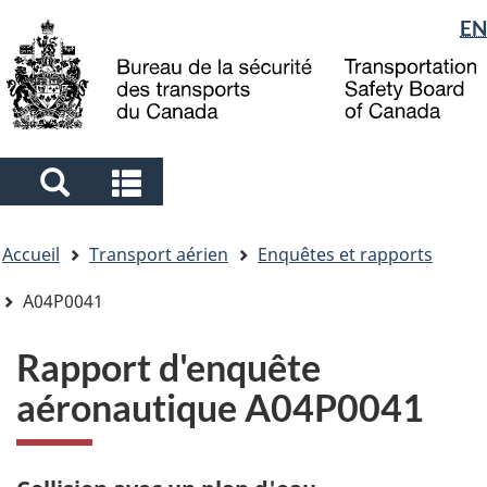
Sélection
EN
Skip
Skip
Passer
to
to
à
de
main
"About
la
la
content
government"
version
langue
HTML
simplifiée
Search
Search
and
and
Vous
menus
menus
Accueil
Transport aérien
Enquêtes et rapports
êtes
ici
A04P0041
Rapport d'enquête
aéronautique A04P0041