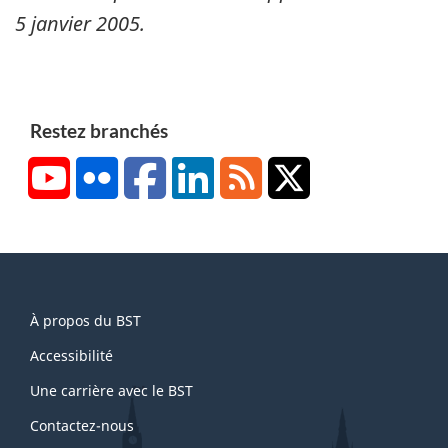
5 janvier 2005
.
Restez branchés
YouTube
Flickr
Facebook
LinkedIn
RSS
X/Twitter
About
À propos du BST
this
site
Accessibilité
Une carrière avec le BST
Contactez-nous