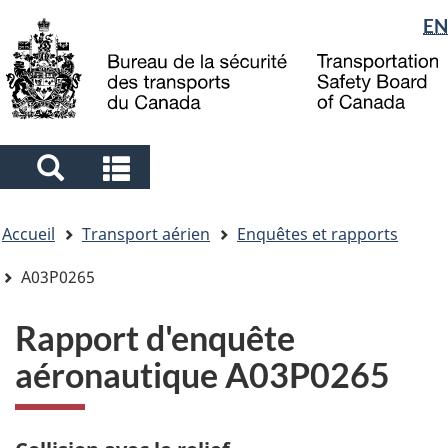
Sélection
EN
Skip
Skip
Passer
to
to
à
de
main
"About
la
la
content
government"
version
langue
HTML
simplifiée
Search
Search
and
and
Vous
menus
menus
Accueil
Transport aérien
Enquêtes et rapports
êtes
ici
A03P0265
Rapport d'enquête
aéronautique A03P0265