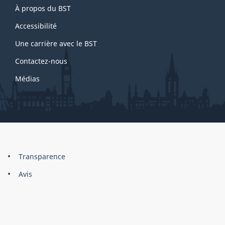
À propos du BST
this
site
Accessibilité
Une carrière avec le BST
Contactez-nous
Médias
About
Brand
Transparence
this
Avis
site