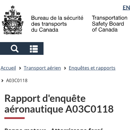
Sélection
EN
Skip
Skip
Passer
to
to
à
de
main
"About
la
la
content
government"
version
langue
HTML
simplifiée
Search
Search
and
and
Vous
menus
menus
Accueil
Transport aérien
Enquêtes et rapports
êtes
ici
A03C0118
Rapport d'enquête
aéronautique A03C0118