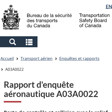
Sélection
EN
Skip
Skip
Passer
to
to
à
de
main
"About
la
la
content
government"
version
langue
HTML
simplifiée
Search
Search
and
and
Vous
menus
menus
Accueil
Transport aérien
Enquêtes et rapports
êtes
ici
A03A0022
Rapport d'enquête
aéronautique A03A0022