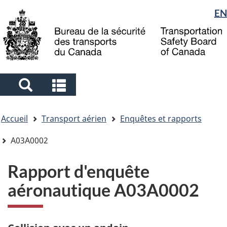
Sélection
EN
Skip
Skip
Passer
to
to
à
de
main
"About
la
la
content
government"
version
langue
HTML
simplifiée
Search
Search
and
and
Vous
menus
menus
Accueil
Transport aérien
Enquêtes et rapports
êtes
ici
A03A0002
Rapport d'enquête
aéronautique A03A0002